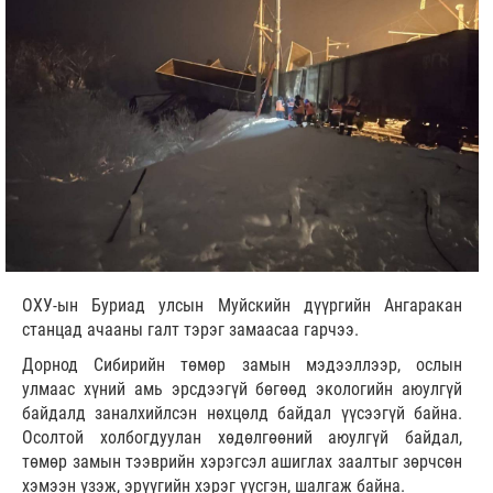
ОХУ-ын Буриад улсын Муйскийн дүүргийн Ангаракан
станцад ачааны галт тэрэг замаасаа гарчээ.
Дорнод Сибирийн төмөр замын мэдээллээр, ослын
улмаас хүний амь эрсдээгүй бөгөөд экологийн аюулгүй
байдалд заналхийлсэн нөхцөлд байдал үүсээгүй байна.
Осолтой холбогдуулан хөдөлгөөний аюулгүй байдал,
төмөр замын тээврийн хэрэгсэл ашиглах заалтыг зөрчсөн
хэмээн үзэж, эрүүгийн хэрэг үүсгэн, шалгаж байна.