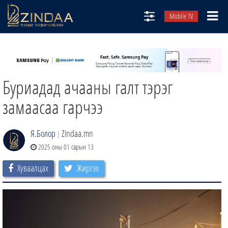
Mobile TV
НИЙТЛЭЛЧИД
ТВ8
Буриадад ачааны галт тэрэг
ӨГЛӨӨНИЙ СОНИН
АУДИО ЗОХИОЛ
замаасаа гарчээ
ЗИНДАА СЭТГҮҮЛ
Я.Болор
Zindaa.mn
|
2025 оны 01 сарын 13
Хуваалцах
Жиргэх