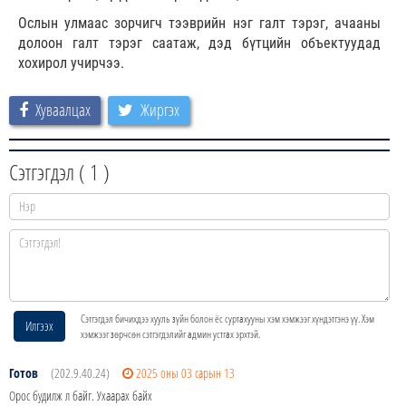
Ослын улмаас зорчигч тээврийн нэг галт тэрэг, ачааны
долоон галт тэрэг саатаж, дэд бүтцийн объектуудад
хохирол учирчээ.
Хуваалцах
Жиргэх
Сэтгэгдэл (
1
)
Сэтгэгдэл бичихдээ хууль зүйн болон ёс суртахууны хэм хэмжээг хүндэтгэнэ үү. Хэм
Илгээх
хэмжээг зөрчсөн сэтгэгдэлийг админ устгах эрхтэй.
Готов
(202.9.40.24)
2025 оны 03 сарын 13
Орос будилж л байг. Ухаарах байх