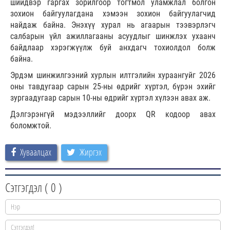
шийдвэр гаргах зорилгоор тогтмол уламжлал болгон
зохион байгуулагдана хэмээн зохион байгуулагчид
найдаж байна. Энэхүү хурал нь агаарын тээвэрлэгч
салбарын үйл ажиллагааны асуудлыг шинжлэх ухаанч
байдлаар хэрэгжүүлж буй анхдагч тохиолдол болж
байна.
Эрдэм шинжилгээний хурлын илтгэлийн хураангуйг 2026
оны тавдугаар сарын 25-ны өдрийг хүртэл, бүрэн эхийг
зургаадугаар сарын 10-ны өдрийг хүртэл хүлээн авах аж.
Дэлгэрэнгүй мэдээллийг доорх QR кодоор авах
боломжтой.
Хуваалцах
Жиргэх
Сэтгэгдэл (
0
)