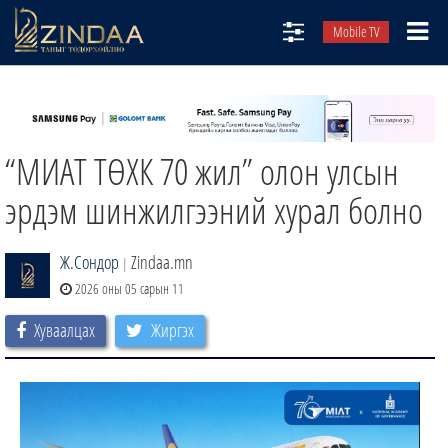
Mobile TV
НИЙТЛЭЛЧИД
ТВ8
“МИАТ ТӨХК 70 жил” олон улсын
ӨГЛӨӨНИЙ СОНИН
АУДИО ЗОХИОЛ
эрдэм шинжилгээний хурал болно
ЗИНДАА СЭТГҮҮЛ
Ж.Сондор
Zindaa.mn
|
2026 оны 05 сарын 11
Хуваалцах
Жиргэх