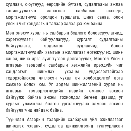
судлаач, оюутнууд өөрсдийн бүтээл, судалгааны ажлаа
танилцуулахын зэрэгцээ салбарын эксперт,
мэргэжилтнүүд оролцон туршлага, шинэ санаа, олон
улсын чиг хандлагын талаар хэлэлцэх юм байна.
Мөн энэхүү хурал нь салбарын бодлого боловсруулагчид,
хэрэгжүүлэгч байгууллагууд, сургалт судалгааны
байгууллага, эрдэмтэн судлаачид болон
мэргэжилтнүүдийн хамтын ажиллагааг өргөжүүлэх, шинэ
санаа, шинэ арга зүйг түгээн дэлгэрүүлэх, Монгол Улсын
агаарын тээврийн салбарын хөгжлийн ирээдүйн чиг
хандлагыг шинжлэх ухааны үндэслэлтэйгээр
тодорхойлоход чиглэсэн чухал ач холбогдолтой арга
хэмжээ болох юм. Уг эрдэм шинжилгээний хурал нь
агаарын тээвэрлэгчидийн нэрийн өмнөөс зохион
байгуулж байгаа анхны тохиолдол бөгөөд цаашид уг
хурлыг уламжлал болгон үргэлжлүүлнэ хэмээн зохион
байгуулагчид найдаж байна.
Түүнчлэн Агаарын тээврийн салбарын үйл ажиллагааг
шинжлэх ухаанч, судалгаа шинжилгээнд тулгуурласан