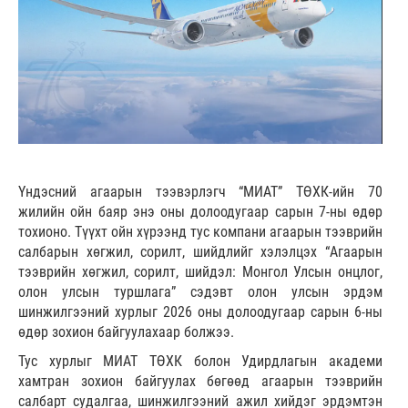
Үндэсний агаарын тээвэрлэгч “МИАТ” ТӨХК-ийн 70
жилийн ойн баяр энэ оны долоодугаар сарын 7-ны өдөр
тохионо. Түүхт ойн хүрээнд тус компани агаарын тээврийн
салбарын хөгжил, сорилт, шийдлийг хэлэлцэх “Агаарын
тээврийн хөгжил, сорилт, шийдэл: Монгол Улсын онцлог,
олон улсын туршлага” сэдэвт олон улсын эрдэм
шинжилгээний хурлыг 2026 оны долоодугаар сарын 6-ны
өдөр зохион байгуулахаар болжээ.
Тус хурлыг МИАТ ТӨХК болон Удирдлагын академи
хамтран зохион байгуулах бөгөөд агаарын тээврийн
салбарт судалгаа, шинжилгээний ажил хийдэг эрдэмтэн