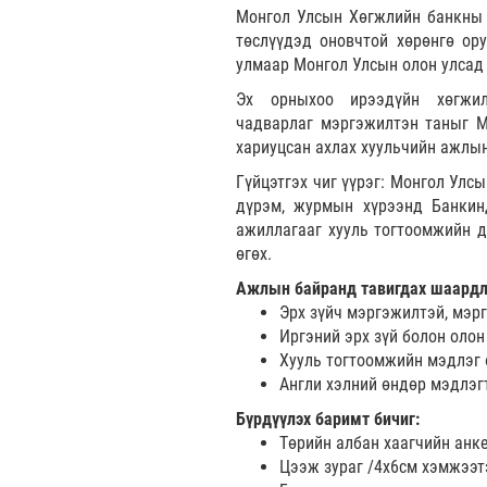
Монгол Улсын Хөгжлийн банкны з
төслүүдэд оновчтой хөрөнгө ору
улмаар Монгол Улсын олон улсад
Эх орныхоо ирээдүйн хөгжи
чадварлаг мэргэжилтэн таныг М
хариуцсан ахлах хуульчийн ажлы
Гүйцэтгэх чиг үүрэг: Монгол Улс
дүрэм, журмын хүрээнд Банкинд
ажиллагааг хууль тогтоомжийн да
өгөх.
Ажлын байранд тавигдах шаардл
Эрх зүйч мэргэжилтэй, мэр
Иргэний эрх зүй болон олон
Хууль тогтоомжийн мэдлэг 
Англи хэлний өндөр мэдлэгт
Бүрдүүлэх баримт бичиг:
Төрийн албан хаагчийн анк
Цээж зураг /4х6см хэмжээтэ