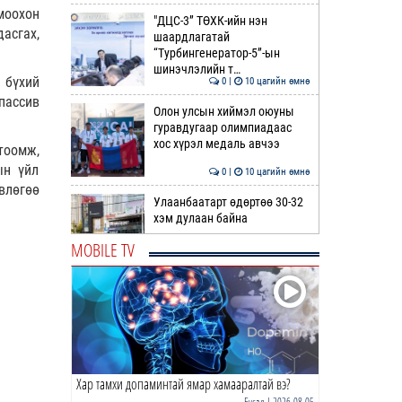
моохон
"ДЦС-3” ТӨХК-ийн нэн
асгах,
шаардлагатай
“Турбингенератор-5”-ын
шинэчлэлийн т…
бүхий
0 |
10 цагийн өмнө
пассив
Олон улсын хиймэл оюуны
гуравдугаар олимпиадаас
хос хүрэл медаль авчээ
тоомж,
ын үйл
0 |
10 цагийн өмнө
влөгөө
Улаанбаатарт өдөртөө 30-32
хэм дулаан байна
MOBILE TV
0 |
11 цагийн өмнө
ДОРНЫН ЗУРХАЙ | Морь,
нохой жилтнээ аливаа үйлийг
хийхэд эерэг сайн
0 |
11 цагийн өмнө
Хар тамхи допаминтай ямар хамааралтай вэ?
ӨГЛӨӨНИЙ МЭНД!
Бусад
| 2026-08-05