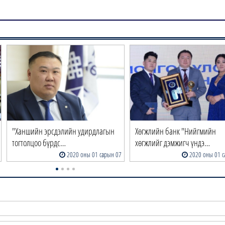
"Ханшийн эрсдэлийн удирдлагын
Хөгжлийн банк "Нийгмийн
тогтолцоо бүрдс…
хөгжлийг дэмжигч үндэ…
2020 оны 01 сарын 07
2020 оны 01 с