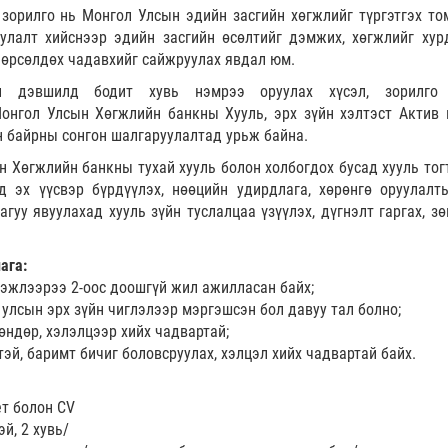
орилго нь Монгол Улсын эдийн засгийн хөгжлийг түргэтгэх то
улалт хийснээр эдийн засгийн өсөлтийг дэмжих, хөгжлийг хурд
 өрсөлдөх чадавхийг сайжруулах явдал юм.
л дэвшилд бодит хувь нэмрээ оруулах хүсэл, зорилго 
онгол Улсын Хөгжлийн банкны Хууль, эрх зүйн хэлтэст Актив 
н байрны сонгон шалгаруулалтад урьж байна.
ын Хөгжлийн банкны тухай хууль болон холбогдох бусад хууль тог
 эх үүсвэр бүрдүүлэх, нөөцийн удирдлага, хөрөнгө оруулалт
гуу явуулахад хууль зүйн туслалцаа үзүүлэх, дүгнэлт гаргах, зө
ага:
гэжлээрээ 2-оос доошгүй жил ажилласан байх;
 улсын эрх зүйн чиглэлээр мэргэшсэн бол давуу тал болно;
өндөр, хэлэлцээр хийх чадвартай;
эй, баримт бичиг боловсруулах, хэлцэл хийх чадвартай байх.
ет болон CV
й, 2 хувь/