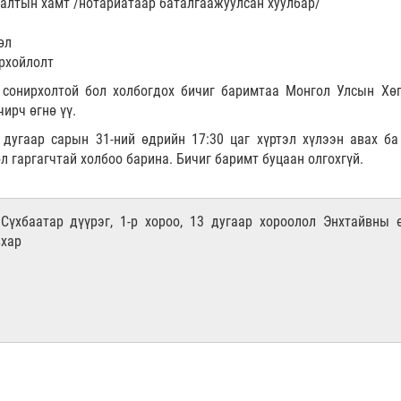
алтын хамт /нотариатаар баталгаажуулсан хуулбар/
өл
рхойлолт
 сонирхолтой бол холбогдох бичиг баримтаа Монгол Улсын Хө
ирч өгнө үү.
дугаар сарын 31-ний өдрийн 17:30 цаг хүртэл хүлээн авах ба
 гаргагчтай холбоо барина. Бичиг баримт буцаан олгохгүй.
 Сүхбаатар дүүрэг, 1-р хороо, 13 дугаар хороолол Энхтайвны 
вхар