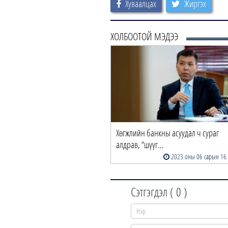
Хуваалцах
Жиргэх
ХОЛБООТОЙ МЭДЭЭ
Хөгжлийн банкны асуудал ч сураг
алдрав, “шүүг…
2023 оны 06 сарын 16
Сэтгэгдэл (
0
)