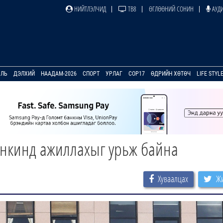
НИЙТЛЭЛЧИД
ТВ8
ӨГЛӨӨНИЙ СОНИН
АУДИ
УЛЬ
ДЭЛХИЙ
НААДАМ-2026
СПОРТ
УРЛАГ
COP17
ӨДРИЙН ХӨТӨЧ
LIFE STYL
нкинд ажиллахыг урьж байна
Хуваалцах
Жи