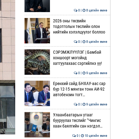
0 |
8 цагийн өмнө
2026 оны төсвийн
тодотголын төслийн олон
нийтийн хэлэлцүүлэг боллоо
0 |
8 цагийн өмнө
СЭРЭМЖЛҮҮЛЭГ | Бамбай
хоншоорт могойнд
хатгуулахаас сэргийлнэ үү!
0 |
9 цагийн өмнө
Ерөнхий сайд БНХАУ-аас сар
бүр 12-15 мянган тонн АИ-92
автобензин тогт…
0 |
9 цагийн өмнө
Улаанбаатарын утааг
бууруулах төслийг “Чингис
хаан баялгийн сан нэгдэл…
0 |
10 цагийн өмнө