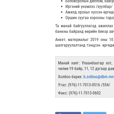
Боловсролын диплом, хавср
Иргэний үнэмлэх /хуулбар/
Ажилд орохыг хүссэн өргөд
Оршин суугаа хорооны тодо
Та манай байгууллагад ажиллах
банкны байранд өөрийн биеэр авч
Анкет, материалыг 2019 оны 10 
шалгаруулалтанд тэнцсэн өргөдөл
Манай хаяг: Улаанбаатар хот,
чөлөө-19 байр, 11, 12 дугаар да
Холбоо барих:
b.zolboo@dbm.mn
Утас: (976)-11-7013-0516 /554/
Факс: (976)-11-7013-0602