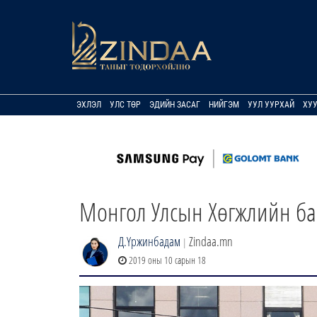
ЭХЛЭЛ
УЛС ТӨР
ЭДИЙН ЗАСАГ
НИЙГЭМ
УУЛ УУРХАЙ
ХУ
Монгол Улсын Хөгжлийн ба
Д.Үржинбадам
Zindaa.mn
|
2019 оны 10 сарын 18