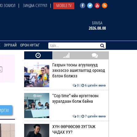
О ЗОХИОЛ
ЗИНДАА СЭТГҮҮЛ
MOBILE TV
БЯМБА
2026.08.08
E
ЗУРХАЙ
ОРОН НУТАГ
Газрын тосны агуулахууд
эхнээсээ ашиглалтад ороход
бэлэн болжээ
0 |
6 цагийн өмнө
“Cop time”-ийн өргөтгөсөн
хуралдаан болж байна
ргэх
0 |
7 цагийн өмнө
ХҮН ӨӨРӨӨСӨӨ ЗУГТАЖ
ЧАДАХ УУ?