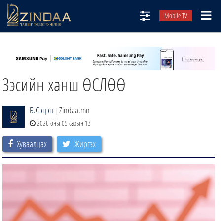
Mobile TV
НИЙТЛЭЛЧИД
ТВ8
Зэсийн ханш ӨСЛӨӨ
ӨГЛӨӨНИЙ СОНИН
АУДИО ЗОХИОЛ
Б.Сэцэн
Zindaa.mn
|
ЗИНДАА СЭТГҮҮЛ
2026 оны 05 сарын 13
Хуваалцах
Жиргэх