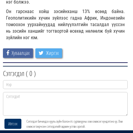
нэг болжээ.
Он гарснаас хойш зэсийнханш 13% өсөөд байна.
Геополитикийн хүчин зүйлээс гадна Африк, Индонезийн
томоохон уурхайнуудад нийлүүлэлтийн тасалдал үүссэн
нь зэсийн ханшийг тогтвортой өсөхөд нөлөөлж буй хүчин
зүйлийн нэг юм.
Хуваалцах
Жиргэх
Сэтгэгдэл (
0
)
Сэтгэгдэл бичихдээ хууль зүйн болон ёс суртахууны хэм хэмжээг хүндэтгэнэ үү. Хэм
Илгээх
хэмжээг зөрчсөн сэтгэгдэлийг админ устгах эрхтэй.