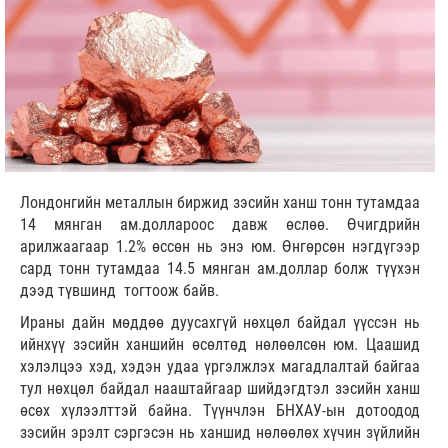
Лондонгийн металлын биржид зэсийн ханш тонн тутамдаа
14 мянган ам.доллароос давж өслөө. Өчигдрийн
арилжаагаар 1.2% өссөн нь энэ юм. Өнгөрсөн нэгдүгээр
сард тонн тутамдаа 14.5 мянган ам.доллар болж түүхэн
дээд түвшинд тогтоож байв.
Ираны дайн мөддөө дуусахгүй нөхцөл байдал үүссэн нь
ийнхүү зэсийн ханшийн өсөлтөд нөлөөлсөн юм. Цаашид
хэлэлцээ хэд, хэдэн удаа үргэлжлэх магадлалтай байгаа
тул нөхцөл байдал нааштайгаар шийдэгдтэл зэсийн ханш
өсөх хүлээлттэй байна. Түүнчлэн БНХАУ-ын дотоодод
зэсийн эрэлт сэргэсэн нь ханшид нөлөөлөх хүчин зүйлийн