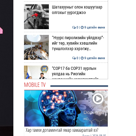
Шатахууныг олон хошуугаар
олгохыг үүрэгджээ
0 |
9 цагийн өмнө
“Нүүрс пиролизийн үйлдвэр”-
ийг төр, хувийн хэвшлийн
түншлэлээр хэрэгжү…
0 |
9 цагийн өмнө
"COP17 ба COP31 хурлын
уялдаа нь Риогийн
конвенцийн хэрэгжилтийг
MOBILE TV
ахиул…
0 |
10 цагийн өмнө
Монгол төрийн парадокс нь
шатахуун
0 |
10 цагийн өмнө
Хар тамхи допаминтай ямар хамааралтай вэ?
Б.Пүрэвдагва: Найман
салбарын 103 үйлчилгээний
Бусад
| 2026-08-05