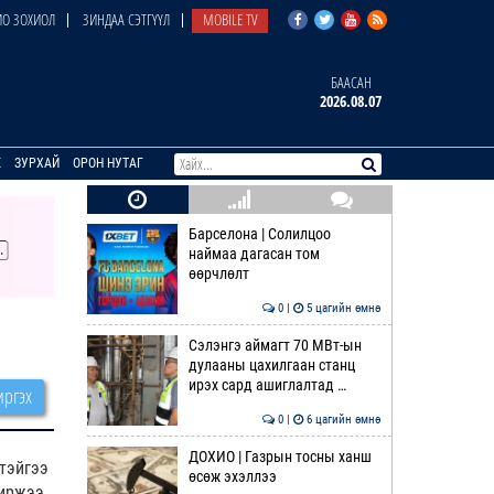
О ЗОХИОЛ
ЗИНДАА СЭТГҮҮЛ
MOBILE TV
БААСАН
2026.08.07
E
ЗУРХАЙ
ОРОН НУТАГ
Барселона | Солилцоо
наймаа дагасан том
өөрчлөлт
0 |
5 цагийн өмнө
Сэлэнгэ аймагт 70 МВт-ын
дулааны цахилгаан станц
ирэх сард ашиглалтад …
ргэх
0 |
6 цагийн өмнө
ДОХИО | Газрын тосны ханш
тэйгээ
өсөж эхэллээ
иржээ.