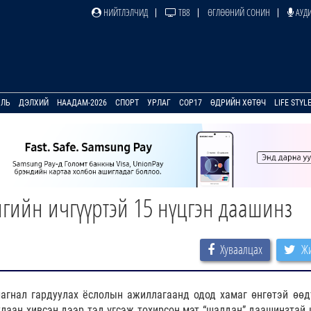
НИЙТЛЭЛЧИД
ТВ8
ӨГЛӨӨНИЙ СОНИН
АУДИ
УЛЬ
ДЭЛХИЙ
НААДАМ-2026
СПОРТ
УРЛАГ
COP17
ӨДРИЙН ХӨТӨЧ
LIFE STYL
гийн ичгүүртэй 15 нүцгэн даашинз
Хуваалцах
Жи
шагнал гардуулах ёслолын ажиллагаанд одод хамаг өнгөтэй өөд
лаан хивсэн дээр тэд үгсэж тохирсон мэт “шалдан” даашинзтай 