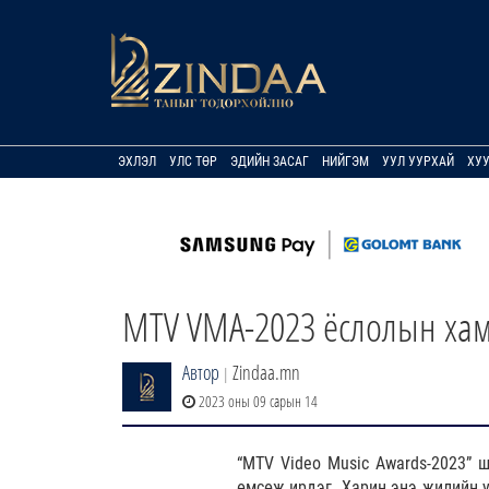
ЭХЛЭЛ
УЛС ТӨР
ЭДИЙН ЗАСАГ
НИЙГЭМ
УУЛ УУРХАЙ
ХУ
MTV VMA-2023 ёслолын хам
Автор
Zindaa.mn
|
2023 оны 09 сарын 14
“MTV Video Music Awards-2023” 
өмсөж ирдэг. Харин энэ жилийн у