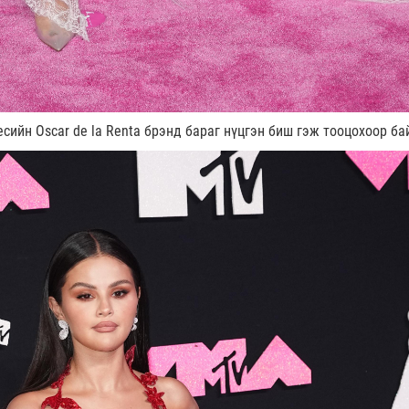
сийн Oscar de la Renta брэнд бараг нүцгэн биш гэж тооцохоор ба