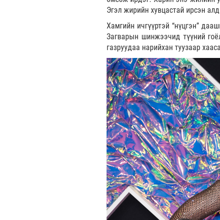
Эгэл жирийн хувцастай ирсэн алд
Хамгийн ичгүүртэй “нүцгэн” даа
Загварын шинжээчид түүний гоёл
газруудаа нарийхан туузаар хаас