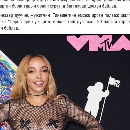
артан бараг гарын арван хуруунд багтахаар цөөхөн байлаа.
шинзаар дуучин, жүжигчин Тинашегийн өмсөж ирсэн палааж шалг
ыг “Порно эрин үе эргэн ирлээ” гэж дүгнэсэн. 30 настай тэрээ
ан байлаа.