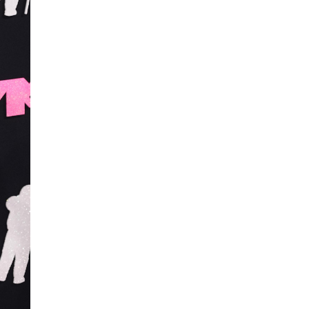
Усны ослоос 154 иргэний амь
насыг авран хамгаалжээ
0 |
2026-08-06
А.Оргилмаа Жюү Жицүгийн
дэлхийн аваргаас дөрвөн
медаль хүртлээ
0 |
2026-08-06
“Хотын дарга сонсож байна”
150150 тусгай дугаарыг
наймдугаар сарын 14-…
0 |
2026-08-06
НИТХ | Иргэдийн өргөдөл,
гомдлыг хэрхэн
шийдвэрлэснийг хэлэлцэж
байна
0 |
2026-08-06
The MongolZ шинэ
бүрэлдэхүүнтэй дэлхийн
топуудын эсрэг