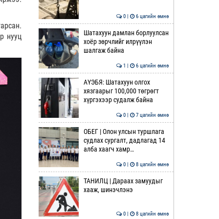
0 |
6 цагийн өмнө
арсан.
Шатахуун дамлан борлуулсан
р нууц
хоёр зөрчлийг илрүүлэн
шалгаж байна
1 |
6 цагийн өмнө
АҮЭБЯ: Шатахуун олгох
хязгаарыг 100,000 төгрөгт
хүргэхээр судалж байна
0 |
7 цагийн өмнө
ОБЕГ | Олон улсын туршлага
судлах сургалт, дадлагад 14
алба хаагч хамр…
0 |
8 цагийн өмнө
ТАНИЛЦ | Дараах замуудыг
хааж, шинэчлэнэ
0 |
8 цагийн өмнө