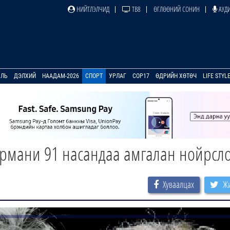
НИЙТЛЭЛЧИД
ТВ8
ӨГЛӨӨНИЙ СОНИН
АУДИ
УЛЬ
ДЭЛХИЙ
НААДАМ-2026
СПОРТ
УРЛАГ
COP17
ӨДРИЙН ХӨТӨЧ
LIFE STYL
Армани 91 насандаа амгалан нойрсл
Хуваалцах
Жи