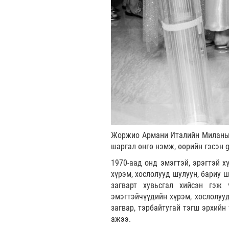
Жоржио Армани Италийн Миланыга
шаргал өнгө нэмж, өөрийн гэсэн g
1970-аад онд эмэгтэй, эрэгтэй х
хүрэм, хослолууд шулуун, бариу 
загварт хувьсгал хийсэн гэж 
эмэгтэйчүүдийн хүрэм, хослолууд
загвар, тэрбайтугай тэгш эрхийн
ажээ.