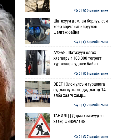
0 |
5 цагийн өмнө
Шатахуун дамлан борлуулсан
хоёр зөрчлийг илрүүлэн
шалгаж байна
1 |
5 цагийн өмнө
АҮЭБЯ: Шатахуун олгох
хязгаарыг 100,000 төгрөгт
хүргэхээр судалж байна
0 |
6 цагийн өмнө
ОБЕГ | Олон улсын туршлага
судлах сургалт, дадлагад 14
алба хаагч хамр…
0 |
7 цагийн өмнө
ТАНИЛЦ | Дараах замуудыг
хааж, шинэчлэнэ
0 |
7 цагийн өмнө