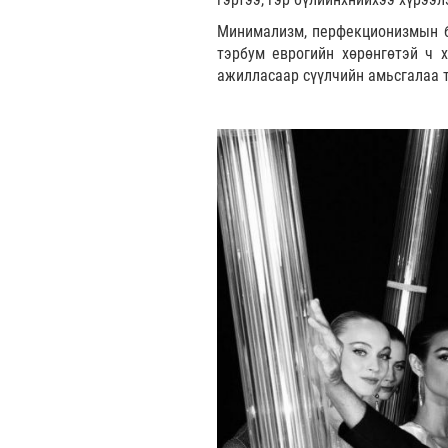
Минимализм, перфекционизмын б
тэрбум еврогийн хөрөнгөтэй ч 
ажилласаар сүүлчийн амьсгалаа 