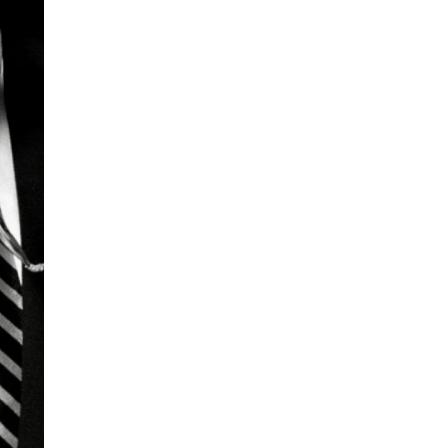
Усны ослоос 154 иргэний амь
насыг авран хамгаалжээ
0 |
2026-08-06
А.Оргилмаа Жюү Жицүгийн
дэлхийн аваргаас дөрвөн
медаль хүртлээ
0 |
2026-08-06
“Хотын дарга сонсож байна”
150150 тусгай дугаарыг
наймдугаар сарын 14-…
0 |
2026-08-06
НИТХ | Иргэдийн өргөдөл,
гомдлыг хэрхэн
шийдвэрлэснийг хэлэлцэж
байна
0 |
2026-08-06
The MongolZ шинэ
бүрэлдэхүүнтэй дэлхийн
топуудын эсрэг