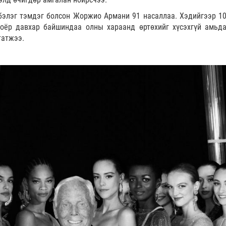
элэг тэмдэг болсон Жоржио Армани 91 насаллаа. Хэдийгээр 10
хоёр давхар байшиндаа олны хараанд өртөхийг хүсэхгүй амьда
татжээ.