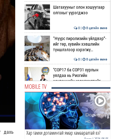
Шатахууныг олон хошуугаар
олгохыг үүрэгджээ
0 |
8 цагийн өмнө
“Нүүрс пиролизийн үйлдвэр”-
ийг төр, хувийн хэвшлийн
түншлэлээр хэрэгжү…
0 |
8 цагийн өмнө
"COP17 ба COP31 хурлын
уялдаа нь Риогийн
конвенцийн хэрэгжилтийг
MOBILE TV
ахиул…
0 |
9 цагийн өмнө
Монгол төрийн парадокс нь
шатахуун
0 |
9 цагийн өмнө
т дахь
Хар тамхи допаминтай ямар хамааралтай вэ?
Б.Пүрэвдагва: Найман
салбарын 103 үйлчилгээний
Бусад
| 2026-08-05