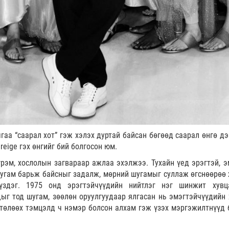
а “саарал хот” гэж хэлэх дуртай байсан бөгөөд саарал өнгө дэ
reige гэх өнгийг бий болгосон юм.
үрэм, хослолын загвараар ажлаа эхэлжээ. Тухайн үед эрэгтэй, э
шугам барьж байсныг задалж, мөрний шугамыг суллаж өгснөөрөө 
үздэг. 1975 онд эрэгтэйчүүдийн нийтлэг нэг шинжит хувц
ыг тод шугам, зөөлөн оруулгуудаар ялгасан нь эмэгтэйчүүдийн 
 төлөөх тэмцэлд ч нэмэр болсон алхам гэж үзэх мэргэжилтнүүд 