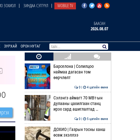
О ЗОХИОЛ
ЗИНДАА СЭТГҮҮЛ
MOBILE TV
БААСАН
2026.08.07
E
ЗУРХАЙ
ОРОН НУТАГ
Барселона | Солилцоо
наймаа дагасан том
өөрчлөлт
0 |
4 цагийн өмнө
оо
Сэлэнгэ аймагт 70 МВт-ын
дулааны цахилгаан станц
ирэх сард ашиглалтад …
ргэх
0 |
5 цагийн өмнө
ДОХИО | Газрын тосны ханш
өсөж эхэллээ