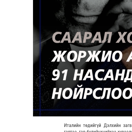
Италийн төдийгүй Дэлхийн заг
гэртээ, гэр бүлийнхнийхээ хүрээ