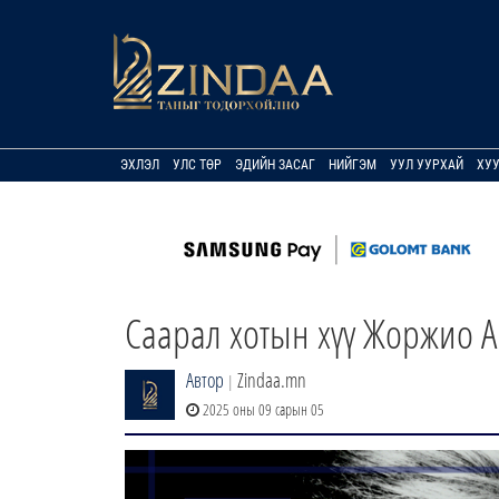
ЭХЛЭЛ
УЛС ТӨР
ЭДИЙН ЗАСАГ
НИЙГЭМ
УУЛ УУРХАЙ
ХУ
Саарал хотын хүү Жоржио 
Автор
Zindaa.mn
|
2025 оны 09 сарын 05