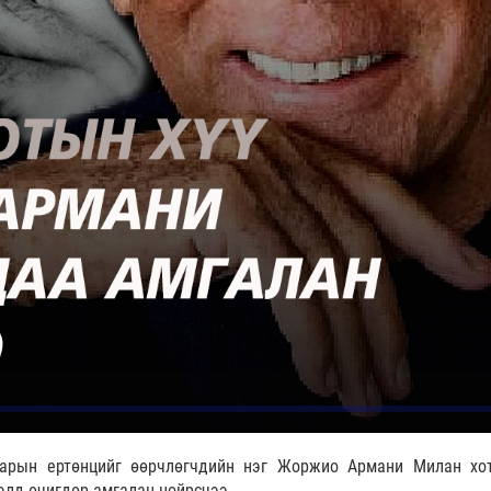
варын ертөнцийг өөрчлөгчдийн нэг Жоржио Армани Милан хо
лэлд өчигдөр амгалан нойрсчээ.