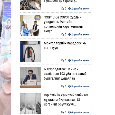
түншлэлээр хэрэгжү…
0 |
2 цагийн өмнө
"COP17 ба COP31 хурлын
уялдаа нь Риогийн
конвенцийн хэрэгжилтийг
ахиул…
0 |
2 цагийн өмнө
Монгол төрийн парадокс нь
шатахуун
0 |
3 цагийн өмнө
Б.Пүрэвдагва: Найман
салбарын 103 үйлчилгээний
бүртгэлийг цуцаллаа
0 |
3 цагийн өмнө
Гэр бүлийн хүчирхийллийн 69
дуудлага бүртгэгдэж, 86
иргэнийг эрүүлжүүл…
0 |
4 цагийн өмнө