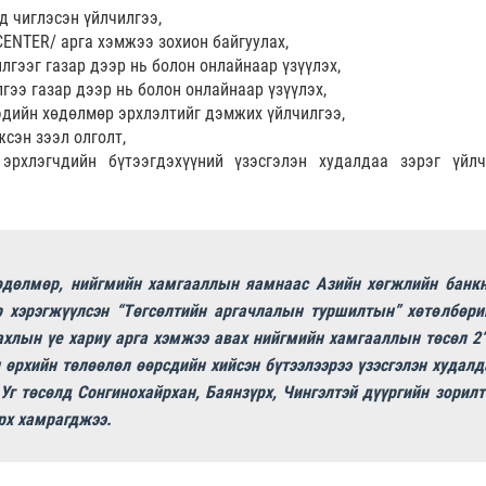
д чиглэсэн үйлчилгээ,
ENTER/ арга хэмжээ зохион байгуулах,
гээг газар дээр нь болон онлайнаар үзүүлэх,
ээ газар дээр нь болон онлайнаар үзүүлэх,
дийн хөдөлмөр эрхлэлтийг дэмжих үйлчилгээ,
сэн зээл олголт,
эрхлэгчдийн бүтээгдэхүүний үзэсгэлэн худалдаа зэрэг үйлч
хөдөлмөр, нийгмийн хамгааллын яамнаас Азийн хөгжлийн банк
р хэрэгжүүлсэн “Төгсөлтийн аргачлалын туршилтын” хөтөлбөри
ахлын үе хариу арга хэмжээ авах нийгмийн хамгааллын төсөл 2“
 өрхийн төлөөлөл өөрсдийн хийсэн бүтээлээрээ үзэсгэлэн худалд
 Уг төсөлд Сонгинохайрхан, Баянзүрх, Чингэлтэй дүүргийн зорилт
өрх хамрагджээ.