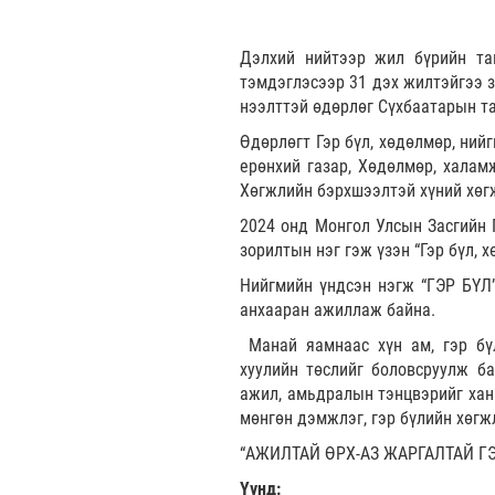
Дэлхий нийтээр жил бүрийн та
тэмдэглэсээр 31 дэх жилтэйгээ з
нээлттэй өдөрлөг Сүхбаатарын та
Өдөрлөгт Гэр бүл, хөдөлмөр, ний
ерөнхий газар, Хөдөлмөр, халам
Хөгжлийн бэрхшээлтэй хүний хөгж
2024 онд Монгол Улсын Засгийн Г
зорилтын нэг гэж үзэн “Гэр бүл, 
Нийгмийн үндсэн нэгж “ГЭР БҮЛ”
анхааран ажиллаж байна.
Манай яамнаас хүн ам, гэр бү
хуулийн төслийг боловсруулж ба
ажил, амьдралын тэнцвэрийг ханг
мөнгөн дэмжлэг, гэр бүлийн хөгж
“АЖИЛТАЙ ӨРХ-АЗ ЖАРГАЛТАЙ ГЭР 
Үүнд: