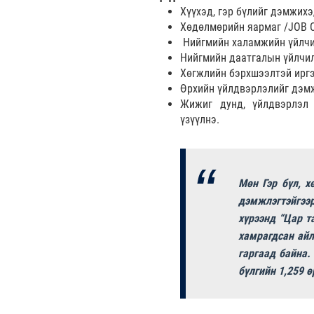
Хүүхэд, гэр бүлийг дэмжихэ
Хөдөлмөрийн яармаг /JOB C
Нийгмийн халамжийн үйлчил
Нийгмийн даатгалын үйлчилг
Хөгжлийн бэрхшээлтэй иргэ
Өрхийн үйлдвэрлэлийг дэмж
Жижиг дунд, үйлдвэрлэл 
үзүүлнэ.
Мөн Гэр бүл, 
дэмжлэгтэйгээ
хүрээнд “Цар т
хамрагдсан айл
гаргаад байна.
бүлгийн 1,259 