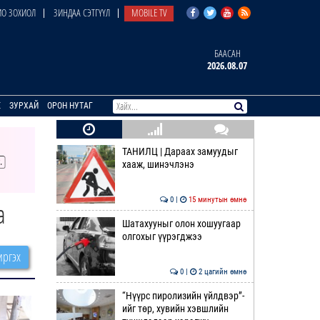
О ЗОХИОЛ
ЗИНДАА СЭТГҮҮЛ
MOBILE TV
БААСАН
2026.08.07
E
ЗУРХАЙ
ОРОН НУТАГ
ТАНИЛЦ | Дараах замуудыг
хааж, шинэчлэнэ
0 |
15 минутын өмнө
а
Шатахууныг олон хошуугаар
олгохыг үүрэгджээ
ргэх
0 |
2 цагийн өмнө
“Нүүрс пиролизийн үйлдвэр”-
ийг төр, хувийн хэвшлийн