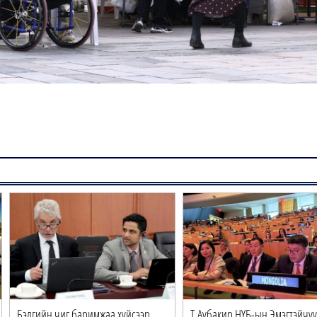
Бэлгийн чиг баримжаа хүйсээр
Т.Аубакир НҮБ-ын Эмэгтэйчү