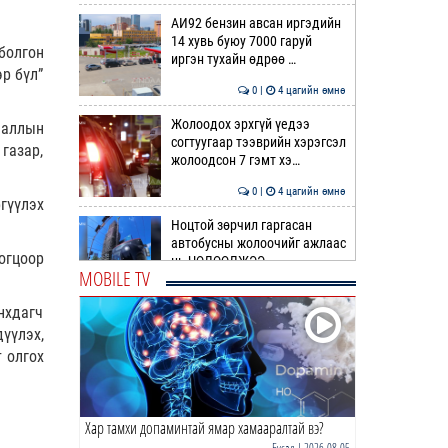
АИ92 бензин авсан иргэдийн
14 хувь буюу 7000 гаруй
болгон
иргэн тухайн өдрөө …
р бүл”
0 |
4 цагийн өмнө
Жолоодох эрхгүй үедээ
ааллын
согтуугаар тээврийн хэрэгсэл
газар,
жолоодсон 7 гэмт хэ…
0 |
4 цагийн өмнө
гүүлэх
Ноцтой зөрчил гаргасан
автобусны жолоочийг ажлаас
огцоор
нь ЧӨЛӨӨЛЖЭЭ
MOBILE TV
0 |
5 цагийн өмнө
нхдагч
“Цалинтай ээж”-ийн 50
үүлэх,
мянган төгрөгийг 500 мянга
 олгох
болгох өргөдлийг дахи…
1 |
5 цагийн өмнө
Хар тамхи допаминтай ямар хамааралтай вэ?
Долоодугаар сард 709,503
зөрчил бүртгэгджээ
Бусад
| 2026-08-05