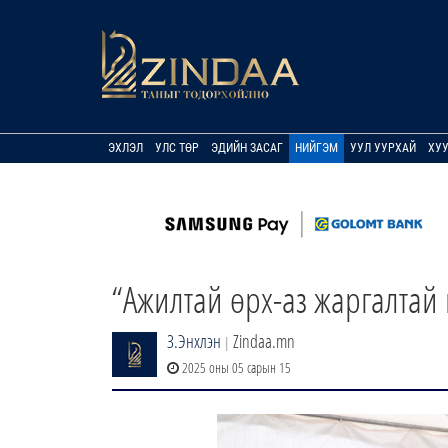
ЭХЛЭЛ
УЛС ТӨР
ЭДИЙН ЗАСАГ
НИЙГЭМ
УУЛ УУРХАЙ
ХУ
“Ажилтай өрх-аз жаргалтай 
З.Энхлэн
Zindaa.mn
|
2025 оны 05 сарын 15