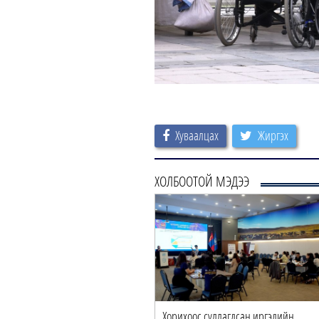
Хуваалцах
Жиргэх
ХОЛБООТОЙ МЭДЭЭ
Хорихоос суллагдсан иргэдийн