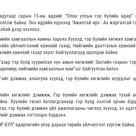
вдугаар сарын 15-ны өдрийг “Олон улсын гэр бүлийн өдөр” 
олгож байна. Энэ өдрийн хүрээнд “Ажилтай өрх - Аз жаргалтай гэ
лбай дээр эхэллээ.
гмийн хамгааллын яамны харьяа Хүүхэд, гэр бүлийн хөгжил хамг
жийн үйлчилгээний ерөнхий газар, Нийгмийн даатгалын ерөнхий 
лийн ерөнхий газар зэрэг байгууллагууд оролцож байна.
азар гэр бүлд суурилсан хүн амын хөгжлийг Засгийн газрын тэр
хөдөлмөр, нийгмийн хамгааллын яам”-ыг байгуулсан билээ.
-ийг дэмжих, ялангуяа хүүхэд, гэр бүлийн хөгжлийн асуудлыг ц
лийн хөгжлийг дэмжиж, Гэр бүлийн хөгжлийг дэмжих тухай а
йна. Хуулийн төсөл батлагдсанаар гэр бүлд ээлтэй орчин бүрд
ах, гэр бүлийг дэмжих үйл ажиллагааны чиглэл, хүүхэд, эх эцэгт
лийг дэмжих тогтолцоо бүрдэнэ.
БҮЛ” өдөрлөгийн үеэр дараах төрийн үйлчилгээг хүргэж байна.