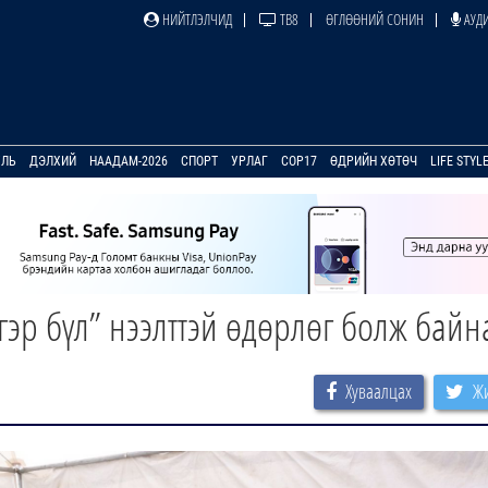
НИЙТЛЭЛЧИД
ТВ8
ӨГЛӨӨНИЙ СОНИН
АУДИ
УЛЬ
ДЭЛХИЙ
НААДАМ-2026
СПОРТ
УРЛАГ
COP17
ӨДРИЙН ХӨТӨЧ
LIFE STYL
гэр бүл” нээлттэй өдөрлөг болж байн
Хуваалцах
Жи