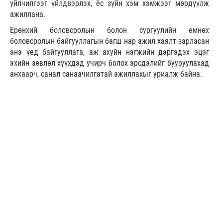
үйлчилгээг үйлдвэрлэх, ёс зүйн хэм хэмжээг мөрдүүлж
ажиллана.
Ерөнхий боловсролын болон сургуулийн өмнөх
боловсролын байгууллагын багш нар ажил хаялт зарласан
энэ үед байгууллага, аж ахуйн нэгжийн дэргэдэх эцэг
эхийн зөвлөл хүүхдэд учирч болох эрсдэлийг бууруулахад
анхаарч, санал санаачилгатай ажиллахыг уриалж байна.