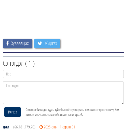
Хуваалцах
Жиргэх
Сэтгэгдэл (
1
)
Сэтгэгдэл бичихдээ хууль зүйн болон ёс суртахууны хэм хэмжээг хүндэтгэнэ үү. Хэм
Илгээх
хэмжээг зөрчсөн сэтгэгдэлийг админ устгах эрхтэй.
цал
(66.181.179.70)
2025 оны 11 сарын 01