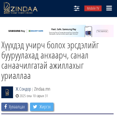
Mobile TV
НИЙТЛЭЛЧИД
ТВ8
Хүүхдэд учирч болох эрсдэлийг
ӨГЛӨӨНИЙ СОНИН
АУДИО ЗОХИОЛ
бууруулахад анхаарч, санал
ЗИНДАА СЭТГҮҮЛ
санаачилгатай ажиллахыг
уриаллаа
Ж.Сондор
Zindaa.mn
|
2025 оны 10 сарын 31
Хуваалцах
Жиргэх