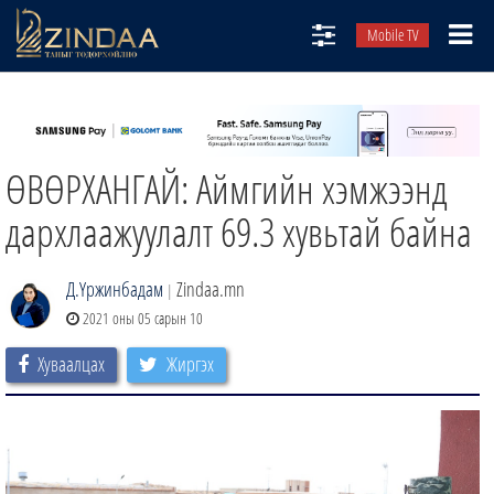
Mobile TV
НИЙТЛЭЛЧИД
ТВ8
ӨВӨРХАНГАЙ: Аймгийн хэмжээнд
ӨГЛӨӨНИЙ СОНИН
АУДИО ЗОХИОЛ
дархлаажуулалт 69.3 хувьтай байна
ЗИНДАА СЭТГҮҮЛ
Д.Үржинбадам
Zindaa.mn
|
2021 оны 05 сарын 10
Хуваалцах
Жиргэх