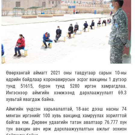
Өвөрхангай аймагт 2021 оны тавдугаар сарын 10-ны
өдрийн байдлаар коронавирусын эсрэг вакцины 1 дүгээр
тунд 51615, бүрэн тунд 5280 иргэн хамрагдлаа.
Ингэснээр аймгийн хэмжээнд дархлаажуулалт 69.3
хувьтай явагдаж байна.
Аймгийн үндсэн харьяалалтай, 18-аас дээш насны 74
мянган иргэнийг 100 хувь вакцинд хамруулах зорилттой
байгаа юм. Дөрвөн удаагийн татан авалтаар 76.777 хүн
тун вакцин авч ирж дархлаажуулалтын ажлыг зохион