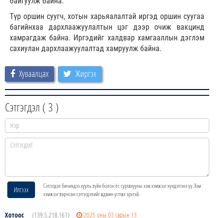
байгуулж байна.
Түр оршин суугч, хотын харьяалалтай иргэд оршин суугаа
багийнхаа дархлаажуулалтын цэг дээр очиж вакцинд
хамрагдаж байна. Иргэдийг халдвар хамгааллын дэглэм
сахиулан дархлаажуулалтад хамруулж байна.
Хуваалцах
Жиргэх
Сэтгэгдэл (
3
)
Сэтгэгдэл бичихдээ хууль зүйн болон ёс суртахууны хэм хэмжээг хүндэтгэнэ үү. Хэм
Илгээх
хэмжээг зөрчсөн сэтгэгдэлийг админ устгах эрхтэй.
Хотоос
(139.5.218.161)
2025 оны 03 сарын 13