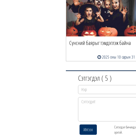
Сүнсний баярыг тэмдэглэж байна
2025 оны 10 сарын 31
Сэтгэгдэл (
5
)
Сэтгэгдэл бичихдэ
Илгээх
эрхтэй.