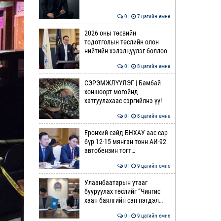
0 |
7 цагийн өмнө
2026 оны төсвийн
тодотголын төслийн олон
нийтийн хэлэлцүүлэг боллоо
0 |
8 цагийн өмнө
СЭРЭМЖЛҮҮЛЭГ | Бамбай
хоншоорт могойнд
хатгуулахаас сэргийлнэ үү!
0 |
8 цагийн өмнө
Ерөнхий сайд БНХАУ-аас сар
бүр 12-15 мянган тонн АИ-92
автобензин тогт…
0 |
9 цагийн өмнө
Улаанбаатарын утааг
бууруулах төслийг “Чингис
хаан баялгийн сан нэгдэл…
0 |
9 цагийн өмнө