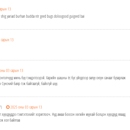
арын 13
r shig yariad burhan budda ntr geed bugs doloogood guigeed bai
 сарын 13
оны 03 сарын 13
нголчууд минь бүү тэмдэглээрэй. Харийн шашны ёс бус үйлдлээр залуу оюун санааг бузарлаж
 Сүнсний баяр гэж байгаагүй, байхгүй шүү.
7)
2025 оны 03 сарын 13
 хүүхдүүддээ тэмтэглэхийг хориглооч. Нүд амаа боосон хөгийн муухай болцон хүүхдүүд яваад
лож хол байлгаа