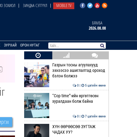
О ЗОХИОЛ
ЗИНДАА СЭТГҮҮЛ
MOBILE TV
БЯМБА
2026.08.08
E
ЗУРХАЙ
ОРОН НУТАГ
Газрын тосны агуулахууд
эхнээсээ ашиглалтад ороход
бэлэн болжээ
0 |
5 цагийн өмнө
йг
“Cop time”-ийн өргөтгөсөн
хуралдаан болж байна
0 |
7 цагийн өмнө
ргэх
ХҮН ӨӨРӨӨСӨӨ ЗУГТАЖ
ЧАДАХ УУ?