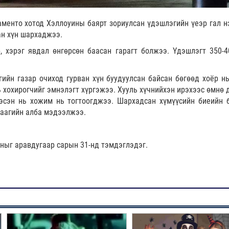
енто хотод Хэллоуины баярт зориулсан үдэшлэгийн үеэр гал н
ан хүн шархаджээ.
, хэрэг явдал өнгөрсөн баасан гарагт болжээ. Үдэшлэгт 350-4
ийн газар очиход гурван хүн буудуулсан байсан бөгөөд хоёр нь
ь хохирогчийг эмнэлэгт хүргэжээ. Хууль хүчнийхэн ирэхээс өмнө 
гэсэн нь хожим нь тогтоогджээ. Шархадсан хүмүүсийн биеийн 
даагийн алба мэдээлжээ.
ныг аравдугаар сарын 31-нд тэмдэглэдэг.