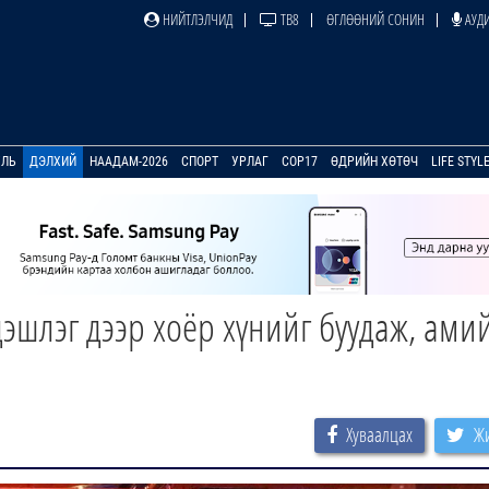
НИЙТЛЭЛЧИД
ТВ8
ӨГЛӨӨНИЙ СОНИН
АУДИ
УЛЬ
ДЭЛХИЙ
НААДАМ-2026
СПОРТ
УРЛАГ
COP17
ӨДРИЙН ХӨТӨЧ
LIFE STYL
эшлэг дээр хоёр хүнийг буудаж, ами
Хуваалцах
Жи