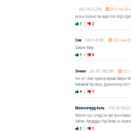
(64.119.25.234)
2025 оны 03 с
za muu buduun har avgai mini bitgii ulge
1
|
2
Сэм
(202.9.41.82)
2025 оны 03
Шашны баяр.
1
|
0
Зочин
(66.181.188.238)
2025 
Энэ нэг сэжиг хүрмээр муухай баярыг Мо
байгаатай бүү эвлэр. Дорнынхонд хэзээ ч
4
|
1
Монголчууд боль
(103.26.194.23
Мрнгол эцэг эхчүүд энэ муу ёрын баярыг
байсан. Хүүхдүүддээ бүр багаас нь хориг
3
|
1