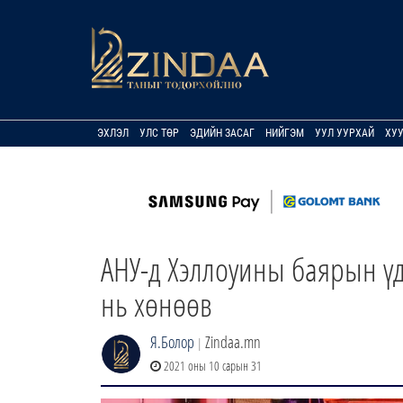
ЭХЛЭЛ
УЛС ТӨР
ЭДИЙН ЗАСАГ
НИЙГЭМ
УУЛ УУРХАЙ
ХУ
АНУ-д Хэллоуины баярын үд
нь хөнөөв
Я.Болор
Zindaa.mn
|
2021 оны 10 сарын 31