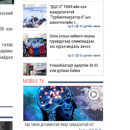
"ДЦС-3” ТӨХК-ийн нэн
шаардлагатай
ээсний
“Турбингенератор-5”-ын
шинэчлэлийн т…
0 |
10 цагийн өмнө
00 хүн
Олон улсын хиймэл оюуны
гуравдугаар олимпиадаас
 газар
хос хүрэл медаль авчээ
дөрвөн
0 |
10 цагийн өмнө
байдал
Улаанбаатарт өдөртөө 30-32
хэм дулаан байна
MOBILE TV
0 |
11 цагийн өмнө
ДОРНЫН ЗУРХАЙ | Морь,
нохой жилтнээ аливаа үйлийг
хийхэд эерэг сайн
0 |
11 цагийн өмнө
Хар тамхи допаминтай ямар хамааралтай вэ?
ӨГЛӨӨНИЙ МЭНД!
Бусад
| 2026-08-05