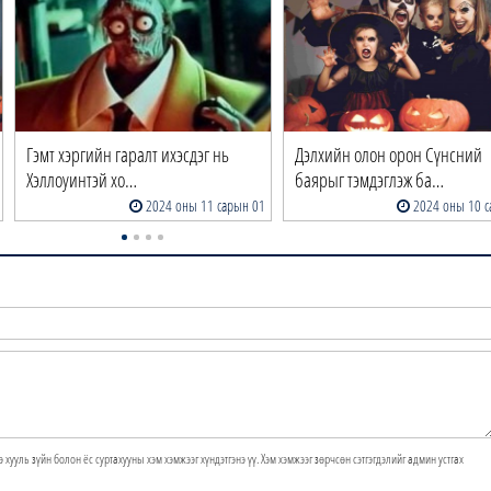
Гэмт хэргийн гаралт ихэсдэг нь
Дэлхийн олон орон Сүнсний
Хэллоуинтэй хо…
баярыг тэмдэглэж ба…
2024 оны 11 сарын 01
2024 оны 10 с
э хууль зүйн болон ёс суртахууны хэм хэмжээг хүндэтгэнэ үү. Хэм хэмжээг зөрчсөн сэтгэгдэлийг админ устгах