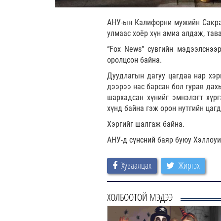
АНУ-ын Калифорни мужийн Сакрам
улмаас хоёр хүн амиа алдаж, тав
“Fox News” сувгийн мэдээлснээр
оролцсон байна.
Дуудлагын дагуу цагдаа нар хэрг
дээрээ нас барсан бол гурав дах
шархадсан хүнийг эмнэлэгт хүр
хүнд байна гэж орон нутгийн цаг
Хэргийг шалгаж байна.
АНУ-д сүнсний баяр буюу Хэллоуи
Хуваалцах
Жиргэх
ХОЛБООТОЙ МЭДЭЭ