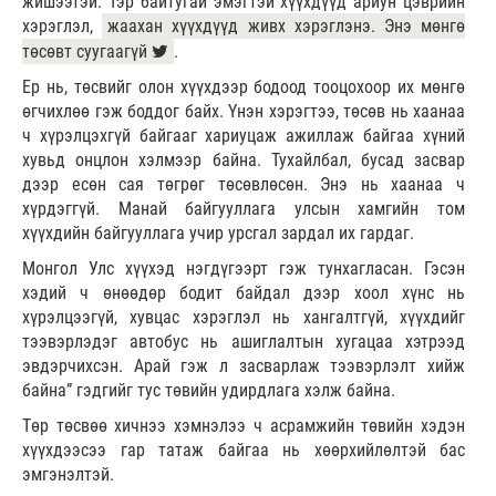
жишээтэй. Тэр байтугай эмэгтэй хүүхдүүд ариун цэврийн
хэрэглэл,
жаахан хүүхдүүд живх хэрэглэнэ. Энэ мөнгө
төсөвт суугаагүй
.
Ер нь, төсвийг олон хүүхдээр бодоод тооцохоор их мөнгө
өгчихлөө гэж боддог байх. Үнэн хэрэгтээ, төсөв нь хаанаа
ч хүрэлцэхгүй байгааг хариуцаж ажиллаж байгаа хүний
хувьд онцлон хэлмээр байна. Тухайлбал, бусад засвар
дээр есөн сая төгрөг төсөвлөсөн. Энэ нь хаанаа ч
хүрдэггүй. Манай байгууллага улсын хамгийн том
хүүхдийн байгууллага учир урсгал зардал их гардаг.
Монгол Улс хүүхэд нэгдүгээрт гэж тунхагласан. Гэсэн
хэдий ч өнөөдөр бодит байдал дээр хоол хүнс нь
хүрэлцээгүй, хувцас хэрэглэл нь хангалтгүй, хүүхдийг
тээвэрлэдэг автобус нь ашиглалтын хугацаа хэтрээд
эвдэрчихсэн. Арай гэж л засварлаж тээвэрлэлт хийж
байна” гэдгийг тус төвийн удирдлага хэлж байна.
Төр төсвөө хичнээ хэмнэлээ ч асрамжийн төвийн хэдэн
хүүхдээсээ гар татаж байгаа нь хөөрхийлөлтэй бас
эмгэнэлтэй.