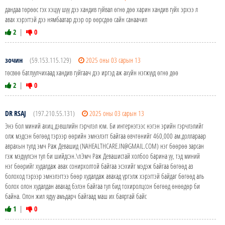
дандаа төрөөс гэх хэцүү шүү дээ хандив гуйвал өгнө дөө харин хандив гуйх эрхээ л
авах хэрэгтэй дээ нямбаатар дээр ор өөрсдөө сайн санаачил
2
|
0
зочин
(59.153.115.129)
2025 оны 03 сарын 13
төсвөө батлуулчихаад хандив гуйгаач дээ иргэд аж ахуйн нэгжүүд өгнө дөө
2
|
0
DR RSAJ
(197.210.55.131)
2025 оны 03 сарын 13
Энэ бол миний ахиц дэвшлийн гэрчлэл юм. Би интернэтээс нэгэн эрийн гэрчлэлийг
олж мэдсэн бөгөөд тэрээр өөрийн эмнэлэгт байгаа өвчтөнийг 460,000 ам.доллараар
аврахын тулд эмч Раж Девашид (NAHEALTHCARE.IN@GMAIL.COM) нэг бөөрөө зарсан
гэж мэдүүлсэн тул би шийдсэн.\nЭмч Раж Девашистай холбоо барина уу, тэд миний
нэг бөөрийг худалдаж авах сонирхолтой байгаа эсэхийг мэдэж байгаа бөгөөд аз
болоход тэрээр эмнэлэгтээ бөөр худалдаж авахад үргэлж хэрэгтэй байдаг бөгөөд аль
болох олон худалдан авахад бэлэн байгаа тул бид тохиролцсон бөгөөд өнөөдөр би
байна. Олон жил ядуу амьдарч байгаад маш их баяртай байс
1
|
0