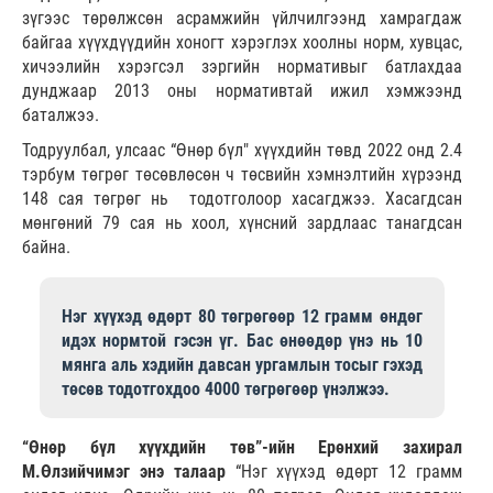
зүгээс төрөлжсөн асрамжийн үйлчилгээнд хамрагдаж
байгаа хүүхдүүдийн хоногт хэрэглэх хоолны норм, хувцас,
хичээлийн хэрэгсэл зэргийн нормативыг батлахдаа
дунджаар 2013 оны нормативтай ижил хэмжээнд
баталжээ.
Тодруулбал, улсаас “Өнөр бүл" хүүхдийн төвд 2022 онд 2.4
тэрбум төгрөг төсөвлөсөн ч төсвийн хэмнэлтийн хүрээнд
148 сая төгрөг нь тодотголоор хасагджээ. Хасагдсан
мөнгөний 79 сая нь хоол, хүнсний зардлаас танагдсан
байна.
Нэг хүүхэд өдөрт 80 төгрөгөөр 12 грамм өндөг
идэх нормтой гэсэн үг. Бас өнөөдөр үнэ нь 10
мянга аль хэдийн давсан ургамлын тосыг гэхэд
төсөв тодотгохдоо 4000 төгрөгөөр үнэлжээ.
“Өнөр бүл хүүхдийн төв”-ийн Ерөнхий захирал
М.Өлзийчимэг энэ талаар
“Нэг хүүхэд өдөрт 12 грамм