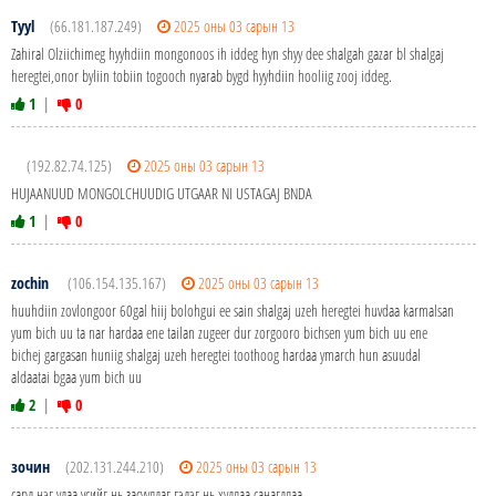
Tyyl
(66.181.187.249)
2025 оны 03 сарын 13
Zahiral Olziichimeg hyyhdiin mongonoos ih iddeg hyn shyy dee shalgah gazar bl shalgaj
heregtei,onor byliin tobiin togooch nyarab bygd hyyhdiin hooliig zooj iddeg.
1
|
0
(192.82.74.125)
2025 оны 03 сарын 13
HUJAANUUD MONGOLCHUUDIG UTGAAR NI USTAGAJ BNDA
1
|
0
zochin
(106.154.135.167)
2025 оны 03 сарын 13
huuhdiin zovlongoor 60gal hiij bolohgui ee sain shalgaj uzeh heregtei huvdaa karmalsan
yum bich uu ta nar hardaa ene tailan zugeer dur zorgooro bichsen yum bich uu ene
bichej gargasan huniig shalgaj uzeh heregtei toothoog hardaa ymarch hun asuudal
aldaatai bgaa yum bich uu
2
|
0
зочин
(202.131.244.210)
2025 оны 03 сарын 13
сард нэг удаа үсийг нь засуулдаг гэдэг нь худлаа санагдлаа.