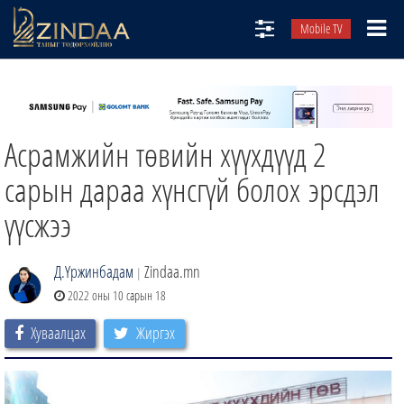
Mobile TV
НИЙТЛЭЛЧИД
ТВ8
Асрамжийн төвийн хүүхдүүд 2
ӨГЛӨӨНИЙ СОНИН
АУДИО ЗОХИОЛ
сарын дараа хүнсгүй болох эрсдэл
ЗИНДАА СЭТГҮҮЛ
үүсжээ
Д.Үржинбадам
Zindaa.mn
|
2022 оны 10 сарын 18
Хуваалцах
Жиргэх