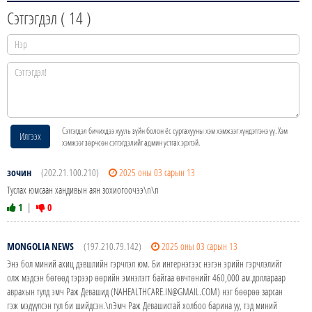
Сэтгэгдэл (
14
)
Сэтгэгдэл бичихдээ хууль зүйн болон ёс суртахууны хэм хэмжээг хүндэтгэнэ үү. Хэм
Илгээх
хэмжээг зөрчсөн сэтгэгдэлийг админ устгах эрхтэй.
зочин
(202.21.100.210)
2025 оны 03 сарын 13
Туслах юмсаан хандивын аян зохиогоочээ\n\n
1
|
0
MONGOLIA NEWS
(197.210.79.142)
2025 оны 03 сарын 13
Энэ бол миний ахиц дэвшлийн гэрчлэл юм. Би интернэтээс нэгэн эрийн гэрчлэлийг
олж мэдсэн бөгөөд тэрээр өөрийн эмнэлэгт байгаа өвчтөнийг 460,000 ам.доллараар
аврахын тулд эмч Раж Девашид (NAHEALTHCARE.IN@GMAIL.COM) нэг бөөрөө зарсан
гэж мэдүүлсэн тул би шийдсэн.\nЭмч Раж Девашистай холбоо барина уу, тэд миний