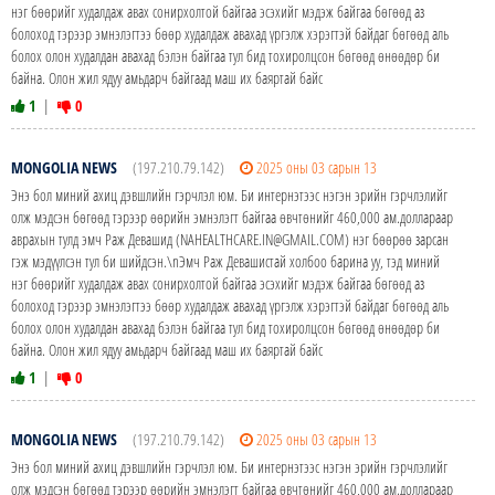
нэг бөөрийг худалдаж авах сонирхолтой байгаа эсэхийг мэдэж байгаа бөгөөд аз
болоход тэрээр эмнэлэгтээ бөөр худалдаж авахад үргэлж хэрэгтэй байдаг бөгөөд аль
болох олон худалдан авахад бэлэн байгаа тул бид тохиролцсон бөгөөд өнөөдөр би
байна. Олон жил ядуу амьдарч байгаад маш их баяртай байс
1
|
0
MONGOLIA NEWS
(197.210.79.142)
2025 оны 03 сарын 13
Энэ бол миний ахиц дэвшлийн гэрчлэл юм. Би интернэтээс нэгэн эрийн гэрчлэлийг
олж мэдсэн бөгөөд тэрээр өөрийн эмнэлэгт байгаа өвчтөнийг 460,000 ам.доллараар
аврахын тулд эмч Раж Девашид (NAHEALTHCARE.IN@GMAIL.COM) нэг бөөрөө зарсан
гэж мэдүүлсэн тул би шийдсэн.\nЭмч Раж Девашистай холбоо барина уу, тэд миний
нэг бөөрийг худалдаж авах сонирхолтой байгаа эсэхийг мэдэж байгаа бөгөөд аз
болоход тэрээр эмнэлэгтээ бөөр худалдаж авахад үргэлж хэрэгтэй байдаг бөгөөд аль
болох олон худалдан авахад бэлэн байгаа тул бид тохиролцсон бөгөөд өнөөдөр би
байна. Олон жил ядуу амьдарч байгаад маш их баяртай байс
1
|
0
MONGOLIA NEWS
(197.210.79.142)
2025 оны 03 сарын 13
Энэ бол миний ахиц дэвшлийн гэрчлэл юм. Би интернэтээс нэгэн эрийн гэрчлэлийг
олж мэдсэн бөгөөд тэрээр өөрийн эмнэлэгт байгаа өвчтөнийг 460,000 ам.доллараар