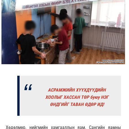
АСРАМЖИЙН ХҮҮХДҮҮДИЙН
ХООЛЫГ ХАССАН ТӨР буюу НЭГ
ӨНДГИЙГ ТАВАН ӨДӨР ИД!
Хөдөлмөр, нийгмийн хамгааллын яам, Сангийн яамны