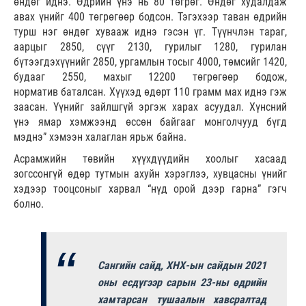
өндөг иднэ. Өдрийн үнэ нь 80 төгрөг. Өндөг худалдаж
авах үнийг 400 төгрөгөөр бодсон. Тэгэхээр таван өдрийн
турш нэг өндөг хувааж иднэ гэсэн үг. Түүнчлэн тараг,
аарцыг 2850, сүүг 2130, гурилыг 1280, гурилан
бүтээгдэхүүнийг 2850, ургамлын тосыг 4000, төмсийг 1420,
будааг 2550, махыг 12200 төгрөгөөр бодож,
норматив баталсан. Хүүхэд өдөрт 110 грамм мах иднэ гэж
заасан. Үүнийг зайлшгүй эргэж харах асуудал. Хүнсний
үнэ ямар хэмжээнд өссөн байгааг монголчууд бүгд
мэднэ” хэмээн халаглан ярьж байна.
Асрамжийн төвийн хүүхдүүдийн хоолыг хасаад
зогссонгүй өдөр тутмын ахуйн хэрэглээ, хувцасны үнийг
хэдээр тооцсоныг харвал “нүд орой дээр гарна” гэгч
болно.
Сангийн сайд, ХНХ-ын сайдын 2021
оны есдүгээр сарын 23-ны өдрийн
хамтарсан тушаалын хавсралтад