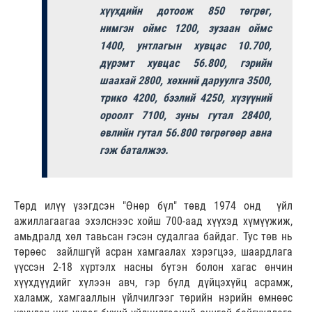
хүүхдийн дотоож 850 төгрөг,
нимгэн оймс 1200, зузаан оймс
1400, унтлагын хувцас 10.700,
дүрэмт хувцас 56.800, гэрийн
шаахай 2800, хөхний даруулга 3500,
трико 4200, бээлий 4250, хүзүүний
ороолт 7100, зуны гутал 28400,
өвлийн гутал 56.800 төгрөгөөр авна
гэж баталжээ.
Төрд илүү үзэгдсэн "Өнөр бүл" төвд 1974 онд үйл
ажиллагаагаа эхэлснээс хойш 700-аад хүүхэд хүмүүжиж,
амьдралд хөл тавьсан гэсэн судалгаа байдаг. Тус төв нь
төрөөс зайлшгүй асран хамгаалах хэрэгцээ, шаардлага
үүссэн 2-18 хүртэлх насны бүтэн болон хагас өнчин
хүүхдүүдийг хүлээн авч, гэр бүлд дүйцэхүйц асрамж,
халамж, хамгааллын үйлчилгээг төрийн нэрийн өмнөөс