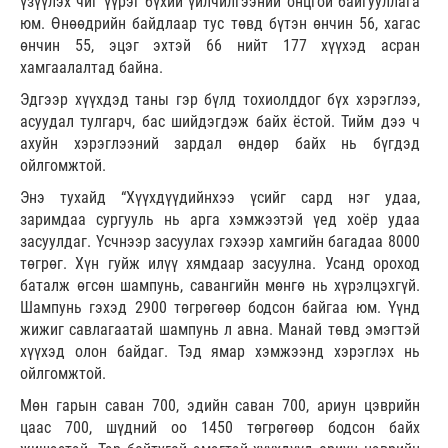
үзүүлэх чиг үүрэг бүхий үйлчилгээний онцгой байгууллага
юм. Өнөөдрийн байдлаар тус төвд бүтэн өнчин 56, хагас
өнчин 55, эцэг эхтэй 66 нийт 177 хүүхэд асран
хамгаалалтад байна.
Эдгээр хүүхдэд таны гэр бүлд тохиолддог бүх хэрэглээ,
асуудал тулгарч, бас шийдэгдэж байх ёстой. Тийм дээ ч
ахуйн хэрэглээний зардал өндөр байх нь бүгдэд
ойлгомжтой.
Энэ тухайд “Хүүхдүүдийнхээ үсийг сард нэг удаа,
заримдаа сургууль нь арга хэмжээтэй үед хоёр удаа
засуулдаг. Үсчнээр засуулах гэхээр хамгийн багадаа 8000
төгрөг. Хүн гуйж илүү хямдаар засуулна. Усанд ороход
баталж өгсөн шампунь, савангийн мөнгө нь хүрэлцэхгүй.
Шампунь гэхэд 2900 төгрөгөөр бодсон байгаа юм. Үүнд
жижиг савлагаатай шампунь л авна. Манай төвд эмэгтэй
хүүхэд олон байдаг. Тэд ямар хэмжээнд хэрэглэх нь
ойлгомжтой.
Мөн гарын саван 700, эдийн саван 700, ариун цэврийн
цаас 700, шүдний оо 1450 төгрөгөөр бодсон байх