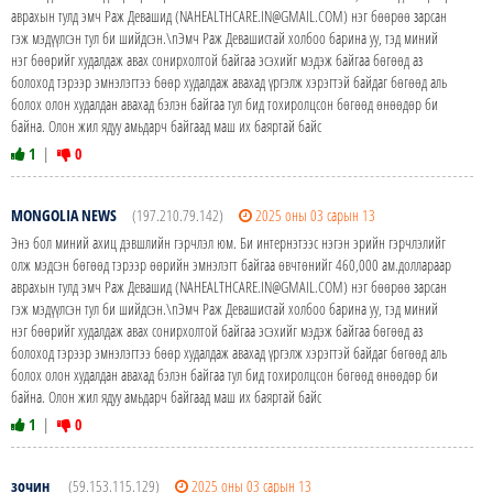
аврахын тулд эмч Раж Девашид (NAHEALTHCARE.IN@GMAIL.COM) нэг бөөрөө зарсан
гэж мэдүүлсэн тул би шийдсэн.\nЭмч Раж Девашистай холбоо барина уу, тэд миний
нэг бөөрийг худалдаж авах сонирхолтой байгаа эсэхийг мэдэж байгаа бөгөөд аз
болоход тэрээр эмнэлэгтээ бөөр худалдаж авахад үргэлж хэрэгтэй байдаг бөгөөд аль
болох олон худалдан авахад бэлэн байгаа тул бид тохиролцсон бөгөөд өнөөдөр би
байна. Олон жил ядуу амьдарч байгаад маш их баяртай байс
1
|
0
MONGOLIA NEWS
(197.210.79.142)
2025 оны 03 сарын 13
Энэ бол миний ахиц дэвшлийн гэрчлэл юм. Би интернэтээс нэгэн эрийн гэрчлэлийг
олж мэдсэн бөгөөд тэрээр өөрийн эмнэлэгт байгаа өвчтөнийг 460,000 ам.доллараар
аврахын тулд эмч Раж Девашид (NAHEALTHCARE.IN@GMAIL.COM) нэг бөөрөө зарсан
гэж мэдүүлсэн тул би шийдсэн.\nЭмч Раж Девашистай холбоо барина уу, тэд миний
нэг бөөрийг худалдаж авах сонирхолтой байгаа эсэхийг мэдэж байгаа бөгөөд аз
болоход тэрээр эмнэлэгтээ бөөр худалдаж авахад үргэлж хэрэгтэй байдаг бөгөөд аль
болох олон худалдан авахад бэлэн байгаа тул бид тохиролцсон бөгөөд өнөөдөр би
байна. Олон жил ядуу амьдарч байгаад маш их баяртай байс
1
|
0
зочин
(59.153.115.129)
2025 оны 03 сарын 13