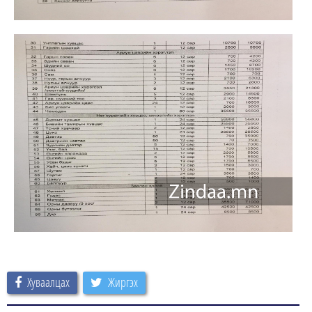
Хуваалцах
Жиргэх