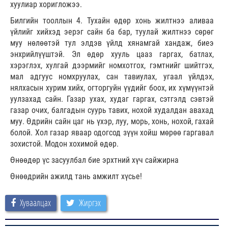
хуулиар хоригложээ.
Билгийн тооллын 4. Тухайн өдөр хонь жилтнээ аливаа
үйлийг хийхэд эерэг сайн ба бар, туулай жилтнээ сөрөг
муу нөлөөтэй тул элдэв үйлд хянамгай хандаж, биеэ
энхрийлүүштэй. Эл өдөр хууль цааз гаргах, батлах,
хэрэглэх, хулгай дээрмийг номхотгох, гэмтнийг шийтгэх,
мал адгуус номхруулах, сан тавиулах, угаал үйлдэх,
нялхасын хурим хийх, огторгуйн үүдийг боох, их хүмүүнтэй
уулзахад сайн. Газар ухах, худаг гаргах, сэтгэлд сэвтэй
газар очих, балгадын суурь тавих, нохой худалдан авахад
муу. Өдрийн сайн цаг нь үхэр, луу, морь, хонь, нохой, гахай
болой. Хол газар яваар одогсод зүүн хойш мөрөө гаргавал
зохистой. Модон хохимой өдөр.
Өнөөдөр үс засуулбал бие эрхтний хүч сайжирна
Өнөөдрийн ажилд тань амжилт хүсье!
Хуваалцах
Жиргэх