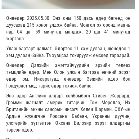
Өнөөдөр 2025.05.30. Энэ оны 150 дахь өдөр бөгөөд он
дуусахад 215 хоног үлдэж байна. Монгол эх оронд маань
нар 04 цаг 59 минутад мандаж, 20 цаг 41 минутад
жаргана.
Улаанбаатарт цэлмэг. Өдөртөө 11 хэм дулаан, шөнөдөө 1
хэм дулаан байна. Та хувцсаа тохируулж өмсөөд гараарай.
Өнөөдөр Дэлхийн эмэгтэйчүүдийн эрхийн төлөөх
тэмцлийн өдөр. Мөн Олон улсын багтраа өвчний эсрэг
өдөр юм. Никарагуад өнөөдөр Ээжийн өдөр бол
Гондураст мод тарих өдөр тохиож байна.
Энэ өдөр Английн алдарт хөлбөмбөгч Стивен Жеррард,
Грэмми шагналт америк гитарчин Том Морелло, Их
Британийн анхны сансрын нисэгч Хелен Шармен, ОХУ-ын
Ардын жүжигчин Роксана Бабаян, Украины дуучин,
улстөрийн зүтгэлтэн Оксана Билозир зэрэг алдартны
төрсөн өдөр.