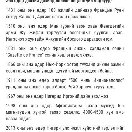
Энэ өдөр дэлхий дахинд болсон онцлох үйл явдлууд:
1431 оны энэ өдөр 100 жилийн дайнаар Францын Руен
хотод Жанна Д.Аркийг шатаан цаазалжээ.
1510 оны энэ өдөр Мин гүрний эзэн хаан Женгдэгийн
арми Жү Жифан тэргүүтэй босогчдыг буулган авав.
Ингэснээр хунтайж Анхуагийн бослого дарагдсан юм.
1631 оны энэ өдөр Францын анхны хэвлэмэл сонин
"Gazette de France" сонин хэвлэгдэж эхлэв.
1866 оны энэ өдөр Нью-Йорк хотод түүхэнд анхны замын
осол гарч, машин унадаг дугуйтай мөргөлдсөн байна.
1911 оны энэ өдөр алдарт “500 миль Индианаполис”
уралдааны анхны гараа болж, Рэй Хэрроун түрүүлжээ.
1967 оны энэ өдөр Нигерид Иргэний дайн эхэлжээ.
1998 оны энэ өдөр Афганистаны Тахар мужид 6.5
магнитудын хүчтэй газар хөдөлж, 4000-4500 хүн амь
насаа алдав.
2013 оны энэ өдөр Нигери улс ижил хүйстний гэрлэлтийг