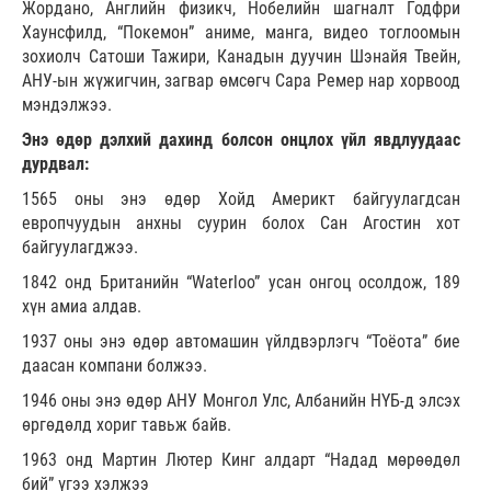
Жордано, Английн физикч, Нобелийн шагналт Годфри
Хаунсфилд, “Покемон” аниме, манга, видео тоглоомын
зохиолч Сатоши Тажири, Канадын дуучин Шэнайя Твейн,
АНУ-ын жүжигчин, загвар өмсөгч Сара Ремер нар хорвоод
мэндэлжээ.
Энэ өдөр дэлхий дахинд болсон онцлох үйл явдлуудаас
дурдвал:
1565 оны энэ өдөр Хойд Америкт байгуулагдсан
европчуудын анхны суурин болох Сан Агостин хот
байгуулагджээ.
1842 онд Британийн “Waterloo” усан онгоц осолдож, 189
хүн амиа алдав.
1937 оны энэ өдөр автомашин үйлдвэрлэгч “Тоёота” бие
даасан компани болжээ.
1946 оны энэ өдөр АНУ Монгол Улс, Албанийн НҮБ-д элсэх
өргөдөлд хориг тавьж байв.
1963 онд Мартин Лютер Кинг алдарт “Надад мөрөөдөл
бий” үгээ хэлжээ