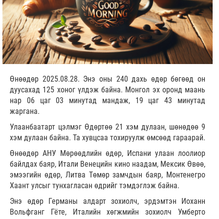
Өнөөдөр 2025.08.28. Энэ оны 240 дахь өдөр бөгөөд он
дуусахад 125 хоног үлдэж байна. Монгол эх оронд маань
нар 06 цаг 03 минутад мандаж, 19 цаг 43 минутад
жаргана.
Улаанбаатарт цэлмэг Өдөртөө 21 хэм дулаан, шөнөдөө 9
хэм дулаан байна. Та хувцсаа тохируулж өмсөөд гараарай.
Өнөөдөр АНУ Мөрөөдлийн өдөр, Испани улаан лоолиор
байлдах баяр, Итали Венецийн кино наадам, Мексик Өвөө,
эмээгийн өдөр, Литва Төмөр замчдын баяр, Монтенегро
Хаант улсыг тунхагласан өдрийг тэмдэглэж байна.
Энэ өдөр Германы алдарт зохиолч, эрдэмтэн Иоханн
Вольфганг Гёте, Италийн хөгжмийн зохиолч Умберто