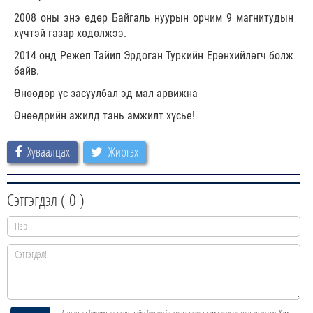
2008 оны энэ өдөр Байгаль нуурын орчим 9 магнитудын
хүчтэй газар хөдөлжээ.
2014 онд Режеп Тайип Эрдоган Туркийн Ерөнхийлөгч болж
байв.
Өнөөдөр үс засуулбал эд мал арвижна
Өнөөдрийн ажилд тань амжилт хүсье!
Хуваалцах
Жиргэх
Сэтгэгдэл (
0
)
Сэтгэгдэл бичихдээ хууль зүйн болон ёс суртахууны хэм хэмжээг хүндэтгэнэ үү. Хэм