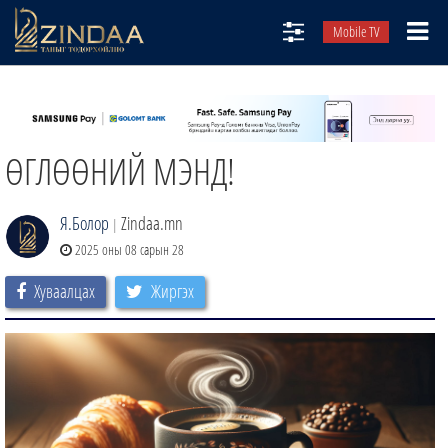
Mobile TV
НИЙТЛЭЛЧИД
ТВ8
ӨГЛӨӨНИЙ МЭНД!
ӨГЛӨӨНИЙ СОНИН
АУДИО ЗОХИОЛ
Я.Болор
Zindaa.mn
|
ЗИНДАА СЭТГҮҮЛ
2025 оны 08 сарын 28
Хуваалцах
Жиргэх