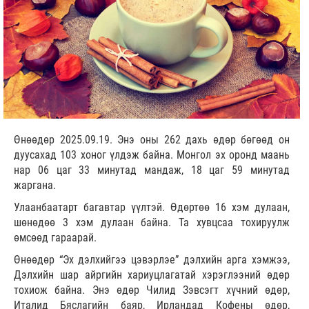
Өнөөдөр 2025.09.19. Энэ оны 262 дахь өдөр бөгөөд он
дуусахад 103 хоног үлдэж байна. Монгол эх оронд маань
нар 06 цаг 33 минутад мандаж, 18 цаг 59 минутад
жаргана.
Улаанбаатарт багавтар үүлтэй. Өдөртөө 16 хэм дулаан,
шөнөдөө 3 хэм дулаан байна. Та хувцсаа тохируулж
өмсөөд гараарай.
Өнөөдөр “Эх дэлхийгээ цэвэрлэе” дэлхийн арга хэмжээ,
Дэлхийн шар айргийн хариуцлагатай хэрэглээний өдөр
тохиож байна. Энэ өдөр Чилид Зэвсэгт хүчний өдөр,
Италид Бяслагийн баяр, Ирландад Кофены өдөр,