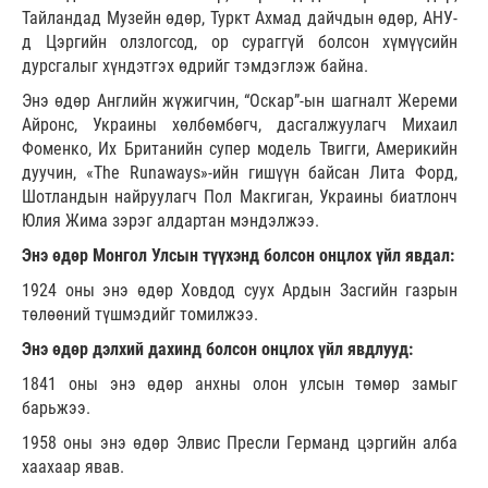
Тайландад Музейн өдөр, Туркт Ахмад дайчдын өдөр, АНУ-
д Цэргийн олзлогсод, ор сураггүй болсон хүмүүсийн
дурсгалыг хүндэтгэх өдрийг тэмдэглэж байна.
Энэ өдөр Английн жүжигчин, “Оскар”-ын шагналт Жереми
Айронс, Украины хөлбөмбөгч, дасгалжуулагч Михаил
Фоменко, Их Британийн супер модель Твигги, Америкийн
дуучин, «The Runaways»-ийн гишүүн байсан Лита Форд,
Шотландын найруулагч Пол Макгиган, Украины биатлонч
Юлия Жима зэрэг алдартан мэндэлжээ.
Энэ өдөр Монгол Улсын түүхэнд болсон онцлох үйл явдал:
1924 оны энэ өдөр Ховдод суух Ардын Засгийн газрын
төлөөний түшмэдийг томилжээ.
Энэ өдөр дэлхий дахинд болсон онцлох үйл явдлууд:
1841 оны энэ өдөр анхны олон улсын төмөр замыг
барьжээ.
1958 оны энэ өдөр Элвис Пресли Германд цэргийн алба
хаахаар явав.