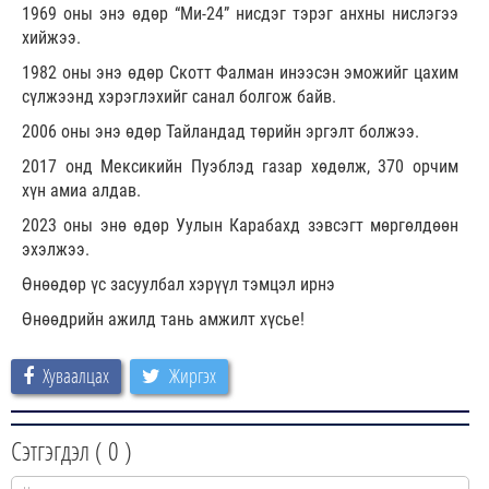
1969 оны энэ өдөр “Ми-24” нисдэг тэрэг анхны нислэгээ
хийжээ.
1982 оны энэ өдөр Скотт Фалман инээсэн эможийг цахим
сүлжээнд хэрэглэхийг санал болгож байв.
2006 оны энэ өдөр Тайландад төрийн эргэлт болжээ.
2017 онд Мексикийн Пуэблэд газар хөдөлж, 370 орчим
хүн амиа алдав.
2023 оны энө өдөр Уулын Карабахд зэвсэгт мөргөлдөөн
эхэлжээ.
Өнөөдөр үс засуулбал хэрүүл тэмцэл ирнэ
Өнөөдрийн ажилд тань амжилт хүсье!
Хуваалцах
Жиргэх
Сэтгэгдэл (
0
)