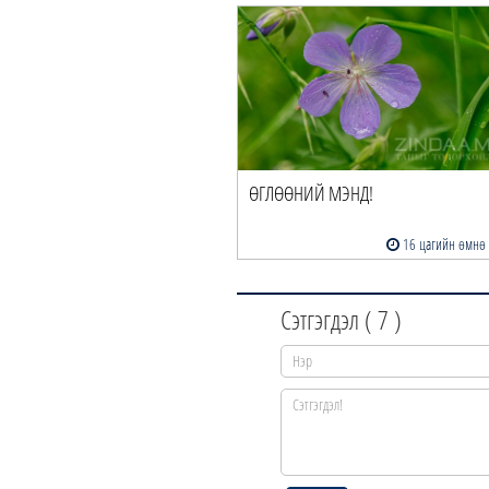
ӨГЛӨӨНИЙ МЭНД!
16 цагийн өмнө
Сэтгэгдэл (
7
)