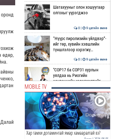
Шатахууныг олон хошуугаар
олгохыг үүрэгджээ
 оронд
0 |
9 цагийн өмнө
ируулж
“Нүүрс пиролизийн үйлдвэр”-
ийг төр, хувийн хэвшлийн
тохиож
түншлэлээр хэрэгжү…
 өдөр,
0 |
9 цагийн өмнө
йна.
"COP17 ба COP31 хурлын
тайвны
уялдаа нь Риогийн
ченко,
конвенцийн хэрэгжилтийг
MOBILE TV
дартан
ахиул…
0 |
10 цагийн өмнө
Монгол төрийн парадокс нь
шатахуун
 Далай
0 |
10 цагийн өмнө
Хар тамхи допаминтай ямар хамааралтай вэ?
Б.Пүрэвдагва: Найман
салбарын 103 үйлчилгээний
Бусад
| 2026-08-05