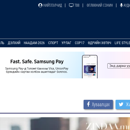
НИЙТЛЭЛЧИД
ТВ8
ӨГЛӨӨНИЙ СОНИН
АУДИ
УЛЬ
ДЭЛХИЙ
НААДАМ-2026
СПОРТ
УРЛАГ
COP17
ӨДРИЙН ХӨТӨЧ
LIFE STYL
Хуваалцах
Жи