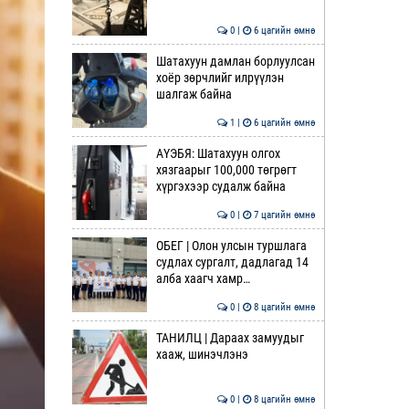
0 |
6 цагийн өмнө
Шатахуун дамлан борлуулсан
хоёр зөрчлийг илрүүлэн
шалгаж байна
1 |
6 цагийн өмнө
АҮЭБЯ: Шатахуун олгох
хязгаарыг 100,000 төгрөгт
хүргэхээр судалж байна
0 |
7 цагийн өмнө
ОБЕГ | Олон улсын туршлага
судлах сургалт, дадлагад 14
алба хаагч хамр…
0 |
8 цагийн өмнө
ТАНИЛЦ | Дараах замуудыг
хааж, шинэчлэнэ
0 |
8 цагийн өмнө