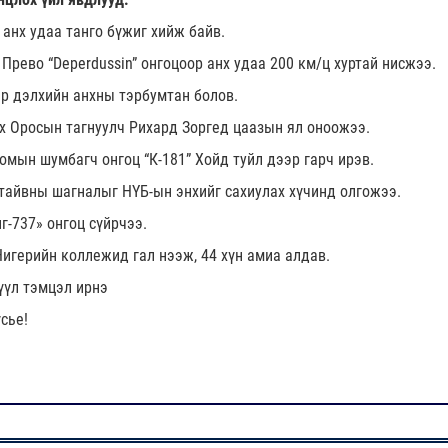
 анх удаа танго бүжиг хийж байв.
Прево “Deperdussin” онгоцоор анх удаа 200 км/ц хуртай нисжээ.
р дэлхийн анхны тэрбумтан болов.
х Оросын тагнуулч Рихард Зоргед цаазын ял оноожээ.
омын шумбагч онгоц “К-181” Хойд туйл дээр гарч ирэв.
тайвны шагналыг НҮБ-ын энхийг сахиулах хүчинд олгожээ.
г-737» онгоц сүйрчээ.
Нигерийн коллежид гал нээж, 44 хүн амиа алдав.
үүл тэмцэл ирнэ
сье!