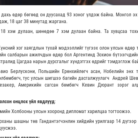
 дахь өдөр бөгөөд он дуусахад 93 хоног үлдэж байна. Монгол эх
даж, 18 цаг 38 минутад жаргана.
 18 хэм дулаан, шөнөдөө 7 хэм дулаан байна. Та хувцсаа тох
үнсний хог хаягдлын тухай мэдээллийг түгээх олон улсын өдөр 
йн салбарын ажилчдын өдөр бол Аргентинд Зохион бүтээгчдийн
тралид Цагдаа нарын дурсгалыг хүндэтгэх өдрийг тэмдэглэж ба
вио Берлускони, Польшийн Ерөнхийлөгч асан, Нобелийн энх 
өлбөмбөгч, тус улсын шигшээ багийн дасгалжуулагч Андрей Шев
езакер, Америкийн сагсан бөмбөгч Кевин Дюрант зэрэг ал
олсон онцлох үйл явдлууд
:
мийн Холбооны улсын хооронд дипломат харилцаа тогтоожээ.
рханы шашны төв Гандантэгчэнлин хийдийн урилгаар 14 дүгээр
дуусжээ.
нцлох үйл явдлууд: