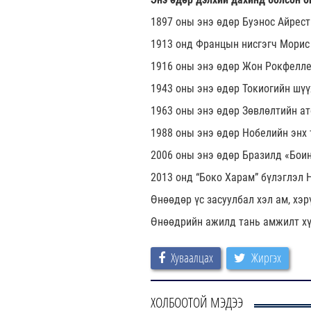
1897 оны энэ өдөр Буэнос Айрест
1913 онд Францын нисгэгч Морис 
1916 оны энэ өдөр Жон Рокфелле
1943 оны энэ өдөр Токиогийн шүү
1963 оны энэ өдөр Зөвлөлтийн ат
1988 оны энэ өдөр Нобелийн энх 
2006 оны энэ өдөр Бразилд «Боин
2013 онд “Боко Харам” бүлэглэл 
Өнөөдөр үс засуулбал хэл ам, хэр
Өнөөдрийн ажилд тань амжилт хү
Хуваалцах
Жиргэх
ХОЛБООТОЙ МЭДЭЭ