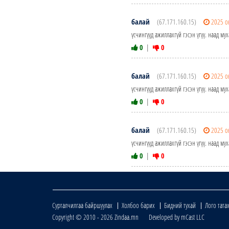
балай
(67.171.160.15)
2025 о
үсчингүүд ажиллахгүй гэсэн үгүү. наад му
0
|
0
балай
(67.171.160.15)
2025 о
үсчингүүд ажиллахгүй гэсэн үгүү. наад му
0
|
0
балай
(67.171.160.15)
2025 о
үсчингүүд ажиллахгүй гэсэн үгүү. наад му
0
|
0
Сурталчилгаа байршуулах
Холбоо барих
Бидний тухай
Лого тата
Copyright © 2010 - 2026 Zindaa.mn Developed by mCast LLC