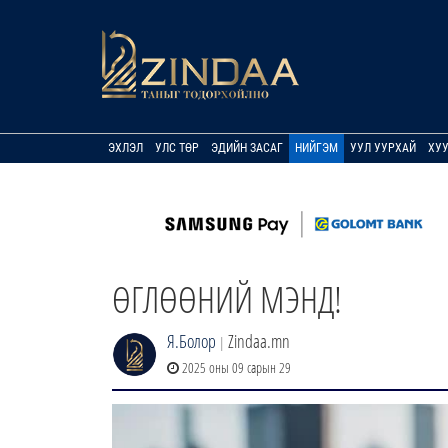
ЭХЛЭЛ
УЛС ТӨР
ЭДИЙН ЗАСАГ
НИЙГЭМ
УУЛ УУРХАЙ
ХУ
ӨГЛӨӨНИЙ МЭНД!
Я.Болор
Zindaa.mn
|
2025 оны 09 сарын 29