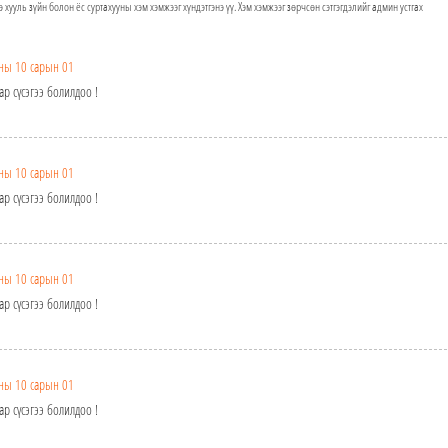
э хууль зүйн болон ёс суртахууны хэм хэмжээг хүндэтгэнэ үү. Хэм хэмжээг зөрчсөн сэтгэгдэлийг админ устгах
ны 10 сарын 01
хар сүсэгээ болилдоо !
ны 10 сарын 01
хар сүсэгээ болилдоо !
ны 10 сарын 01
хар сүсэгээ болилдоо !
ны 10 сарын 01
хар сүсэгээ болилдоо !