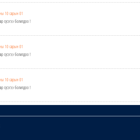
ны 10 сарын 01
хар сүсэгээ болилдоо !
ны 10 сарын 01
хар сүсэгээ болилдоо !
ны 10 сарын 01
хар сүсэгээ болилдоо !
х