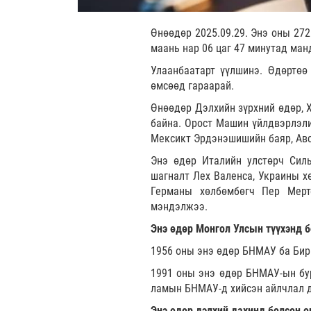
Өнөөдөр 2025.09.29. Энэ оны 272
маань нар 06 цаг 47 минутад ман
Улаанбаатарт үүлшинэ. Өдөртөө
өмсөөд гараарай.
Өнөөдөр Дэлхийн зүрхний өдөр, Х
байна. Орост Машин үйлдвэрлэли
Мексикт Эрдэнэшишийн баяр, Авс
Энэ өдөр Италийн улстөрч Силь
шагналт Лех Валенса, Украины х
Германы хөлбөмбөгч Пер Мерт
мэндэлжээ.
Энэ өдөр Монгол Улсын түүхэнд б
1956 оны энэ өдөр БНМАУ ба Бир
1991 оны энэ өдөр БНМАУ-ын бу
ламын БНМАУ-д хийсэн айлчлал 
Энэ өдөр дэлхий дахинд болсон о