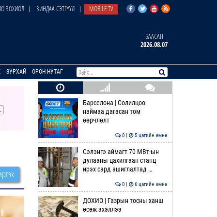
О ЗОХИОЛ
ЗИНДАА СЭТГҮҮЛ
MOBILE TV
БААСАН
2026.08.07
E
ЗУРХАЙ
ОРОН НУТАГ
Барселона | Солилцоо
наймаа дагасан том
өөрчлөлт
0 |
5 цагийн өмнө
Сэлэнгэ аймагт 70 МВт-ын
дулааны цахилгаан станц
ирэх сард ашиглалтад …
ргэх
0 |
6 цагийн өмнө
ДОХИО | Газрын тосны ханш
өсөж эхэллээ