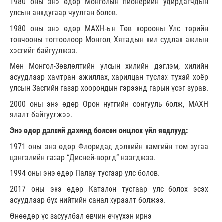
1980 оны энэ өдөр Монголын пионерийн удирдагчдын
улсын анхдугаар чуулган болов.
1980 оны энэ өдөр МАХН-ын Төв хорооны Улс төрийн
товчооны тогтоолоор Монгол, Хятадын хил судлах ажлын
хэсгийг байгуулжээ.
Мөн Монгол-Зөвлөлтийн улсын хилийн дэглэм, хилийн
асуудлаар хамтран ажиллах, харилцан туслах тухай хоёр
улсын Засгийн газар хоорондын гэрээнд гарын үсэг зурав.
2000 оны энэ өдөр Орон нутгийн сонгууль болж, МАХН
ялалт байгуулжээ.
Энэ өдөр дэлхий дахинд болсон онцлох үйл явдлууд:
1971 оны энэ өдөр Флоридад дэлхийн хамгийн том зугаа
цэнгэлийн газар “Дисней-ворлд” нээгджээ.
1994 оны энэ өдөр Палау тусгаар улс болов.
2017 оны энэ өдөр Каталон тусгаар улс болох эсэх
асуудлаар бүх нийтийн санал хураалт болжээ.
Өнөөдөр үс засуулбал өвчин өчүүхэн ирнэ