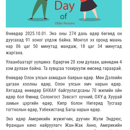
Өнөөдөр 2025.10.01. Энэ оны 274 дахь өдөр бөгөөд он
дуусахад 91 хоног үлдэж байна. Монгол эх оронд маань
нар 06 цаг 50 минутад мандаж, 18 цаг 34 минутад
жаргана.
Улаанбаатарт үүлшинэ. Өдөртөө 20 хэм дулаан, шөнөдөө 4
хэм дулаан байна. Та хувцсаа тохируулж өмсөөд гараарай.
Өнөөдөр Олон улсын ахмадын баярын өдөр. Мөн Дэлхийн
цагаан хоолны өдөр, Олон улсын эмч нарын өдөр.
Хятадад өнөөдөр БНХАУ байгуулагдсаны 70 жилийн ойн
өдөр бол Өмнөд Солонгост Зэвсэгт хүчний, ОХУ-д Хуурай
замын цэргийн өдөр, Кипр болон Нигерид Тусгаар
тогтнолын өдөр, Узбекистанд Багш нарын өдөр.
Энэ өдөр Америкийн жүжигчин, дуучин Жули Эндрюс,
Францын кино найруулагч Жан-Жак Анно, Америкийн