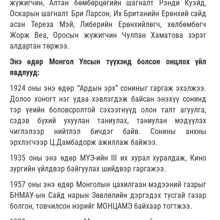
жүжигчин, Алтан бөмбөрцөгийн шагналт Рэнди Куэйд,
Оскарын шагналт Бри Ларсон, Их Британийн Ерөнхий сайд
асан Тереза Мэй, Либерийн Ерөнхийлөгч, хөлбөмбөгч
Жорж Веа, Оросын жүжигчин Чулпан Хаматова зэрэг
алдартан төржээ.
Энэ өдөр Монгол Улсын түүхэнд болсон онцлох үйл
явдлууд:
1924 оны энэ өдөр “Ардын эрх” сониныг гаргаж эхэлжээ.
Долоо хоногт нэг удаа хэвлэгдэж байсан энэхүү сонинд
тэр үеийн боловсролтой сэхээтнүүд олон талт агуулга,
сэдэв бүхий ухуулан таниулах, таниулан мэдүүлэх
чиглэлээр нийтлэл бичдэг байв. Сонины анхны
эрхлэгчээр Ц.Дамбадорж ажиллаж байжээ.
1935 оны энэ өдөр МҮЭ-ийн III их хурал хуралдаж, Кино
зургийн үйлдвэр байгуулах шийдвэр гаргажээ.
1957 оны энэ өдөр Монголын цахилгаан мэдээний газрыг
БНМАУ-ын Сайд нарын Зөвлөлийн дэргэдэх тусгай газар
болгон, товчилсон нэрийг МОНЦАМЭ байхаар тогтжээ.