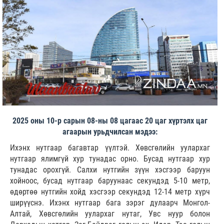
2025 оны 10-р сарын 08-ны 08 цагаас 20 цаг хүртэлх цаг
агаарын урьдчилсан мэдээ:
Ихэнх нутгаар багавтар үүлтэй. Хөвсгөлийн уулархаг
нутгаар ялимгүй хур тунадас орно. Бусад нутгаар хур
тунадас орохгүй. Салхи нутгийн зүүн хэсгээр баруун
хойноос, бусад нутгаар баруунаас секундэд 5-10 метр,
өдөртөө нутгийн хойд хэсгээр секундэд 12-14 метр хүрч
ширүүснэ. Ихэнх нутгаар бага зэрэг дулаарч Монгол-
Алтай, Хөвсгөлийн уулархаг нутаг, Увс нуур болон