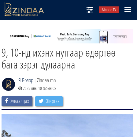
Mobile TV
НИЙТЛЭЛЧИД
ТВ8
9, 10-нд ихэнх нутгаар өдөртөө
ӨГЛӨӨНИЙ СОНИН
АУДИО ЗОХИОЛ
бага зэрэг дулаарна
ЗИНДАА СЭТГҮҮЛ
Я.Болор
Zindaa.mn
|
2025 оны 10 сарын 08
Хуваалцах
Жиргэх