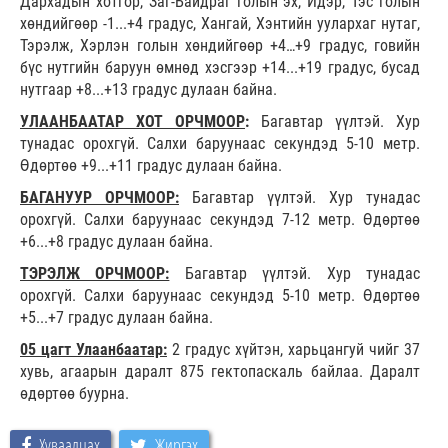
Дархадын хотгор, Заг-Байдраг голын эх, Идэр, Тэс голын
хөндийгөөр -1...+4 градус, Хангай, Хэнтийн уулархаг нутаг,
Тэрэлж, Хэрлэн голын хөндийгөөр +4…+9 градус, говийн
бүс нутгийн баруун өмнөд хэсгээр +14...+19 градус, бусад
нутгаар +8...+13 градус дулаан байна.
УЛААНБААТАР ХОТ ОРЧМООР
:
Багавтар үүлтэй. Хур
тунадас орохгүй. Салхи баруунаас секундэд 5-10 метр.
Өдөртөө +9...+11 градус дулаан байна.
БАГАНУУР ОРЧМООР:
Багавтар үүлтэй. Хур тунадас
орохгүй. Салхи баруунаас секундэд 7-12 метр. Өдөртөө
+6...+8 градус дулаан байна.
ТЭРЭЛЖ ОРЧМООР:
Багавтар үүлтэй. Хур тунадас
орохгүй. Салхи баруунаас секундэд 5-10 метр. Өдөртөө
+5...+7 градус дулаан байна.
05 цагт Улаанбаатар:
2 градус хүйтэн, харьцангуй чийг 37
хувь, агаарын даралт 875 гектопаскаль байлаа. Даралт
өдөртөө буурна.
Хуваалцах
Жиргэх