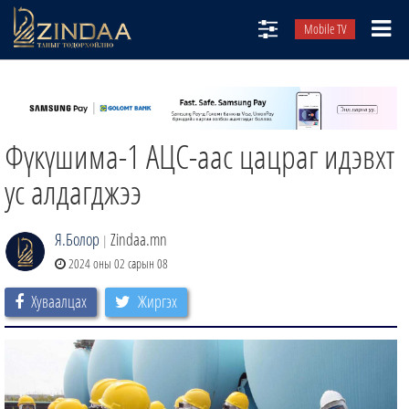
Mobile TV
НИЙТЛЭЛЧИД
ТВ8
Фүкүшима-1 АЦС-аас цацраг идэвхт
ӨГЛӨӨНИЙ СОНИН
АУДИО ЗОХИОЛ
ус алдагджээ
ЗИНДАА СЭТГҮҮЛ
Я.Болор
Zindaa.mn
|
2024 оны 02 сарын 08
Хуваалцах
Жиргэх