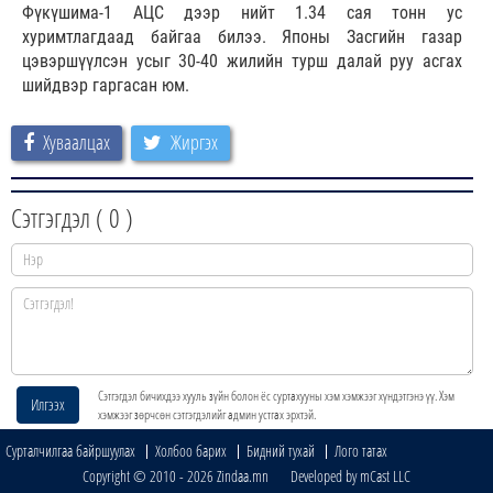
Фүкүшима-1 АЦС дээр нийт 1.34 сая тонн ус
хуримтлагдаад байгаа билээ. Японы Засгийн газар
цэвэршүүлсэн усыг 30-40 жилийн турш далай руу асгах
шийдвэр гаргасан юм.
Хуваалцах
Жиргэх
Сэтгэгдэл (
0
)
Сэтгэгдэл бичихдээ хууль зүйн болон ёс суртахууны хэм хэмжээг хүндэтгэнэ үү. Хэм
Илгээх
хэмжээг зөрчсөн сэтгэгдэлийг админ устгах эрхтэй.
Сурталчилгаа байршуулах
Холбоо барих
Бидний тухай
Лого татах
Copyright © 2010 - 2026 Zindaa.mn Developed by mCast LLC