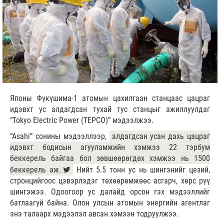
Японы Фүкүшима-1 атомын цахилгаан станцаас цацраг
идэвхт ус алдагдсан тухай тус станцыг ажиллуулдаг
“Tokyo Electric Power (TEPCO)” мэдээлжээ.
“Asahi” сонины мэдээллээр,
алдагдсан усан дахь цацраг
идэвхт бодисын агууламжийн хэмжээ 22 тэрбум
беккерель байгаа бол зөвшөөрөгдөх хэмжээ нь 1500
беккерель аж.
Нийт 5.5 тонн ус нь шингэнийг цезий,
стронцийгоос цэвэрлэдэг төхөөрөмжөөс асгарч, хөрс рүү
шингэжээ. Одоогоор ус далайд орсон гэх мэдээллийг
батлаагүй байна. Олон улсын атомын энергийн агентлаг
энэ талаарх мэдээлэл авсан хэмээн тодруулжээ.