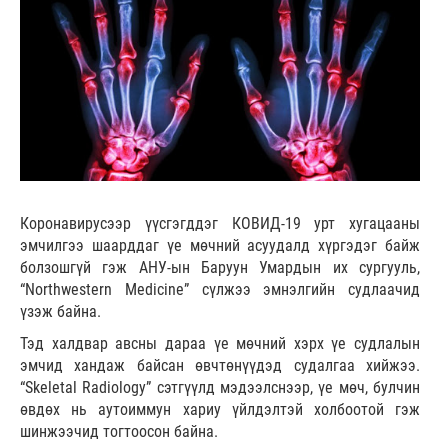
Коронавирусээр үүсгэгддэг КОВИД-19 урт хугацааны
эмчилгээ шаарддаг үе мөчний асуудалд хүргэдэг байж
болзошгүй гэж АНУ-ын Баруун Умардын их сургууль,
“Northwestern Medicine” сүлжээ эмнэлгийн судлаачид
үзэж байна.
Тэд халдвар авсны дараа үе мөчний хэрх үе судлалын
эмчид хандаж байсан өвчтөнүүдэд судалгаа хийжээ.
“Skeletal Radiology” сэтгүүлд мэдээлснээр, үе мөч, булчин
өвдөх нь аутоиммун хариу үйлдэлтэй холбоотой гэж
шинжээчид тогтоосон байна.