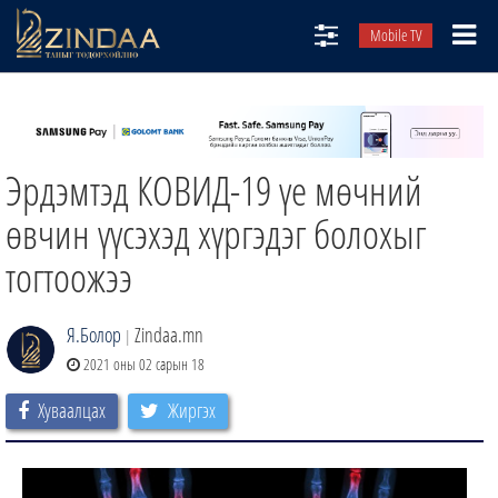
Mobile TV
НИЙТЛЭЛЧИД
ТВ8
Эрдэмтэд КОВИД-19 үе мөчний
ӨГЛӨӨНИЙ СОНИН
АУДИО ЗОХИОЛ
өвчин үүсэхэд хүргэдэг болохыг
ЗИНДАА СЭТГҮҮЛ
тогтоожээ
Я.Болор
Zindaa.mn
|
2021 оны 02 сарын 18
Хуваалцах
Жиргэх